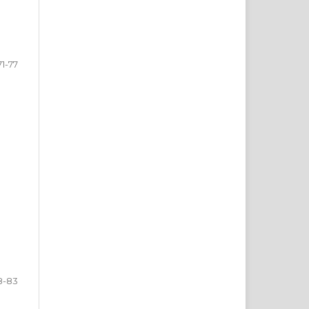
71-77
8-83