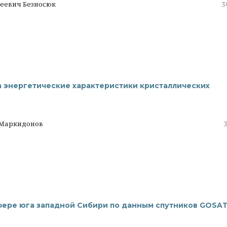
геевич Безносюк
3
 энергетические характеристики кристаллических
 Маркидонов
3
фере юга западной Сибири по данным спутников GOSAT