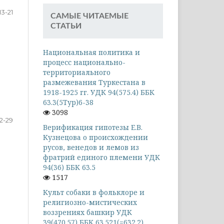
13-21
САМЫЕ ЧИТАЕМЫЕ
СТАТЬИ
Национальная политика и
процесс национально-
территориального
размежевания Туркестана в
1918-1925 гг. УДК 94(575.4) ББК
63.3(5Тур)6-38
3098
2-29
Верификация гипотезы Е.В.
Кузнецова о происхождении
русов, венедов и лемов из
фратрий единого племени УДК
94(36) ББК 63.5
1517
Культ собаки в фольклоре и
религиозно-мистических
воззрениях башкир УДК
39(470.57) ББК 63.521(=632.2)