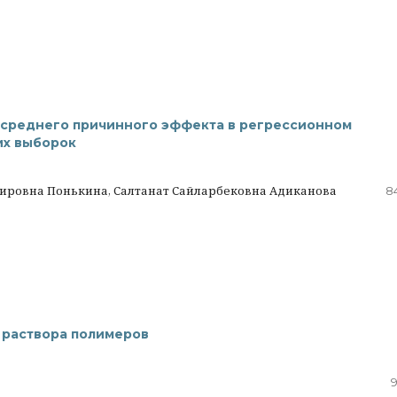
 среднего причинного эффекта в регрессионном
их выборок
ировна Понькина, Салтанат Сайларбековна Адиканова
8
 раствора полимеров
9