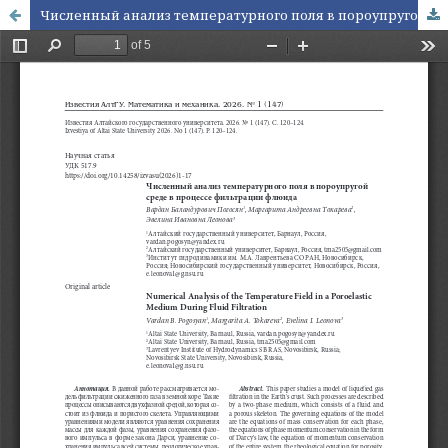
Численный анализ температурного поля в пороупругой среде в процессе фильтрации флюида