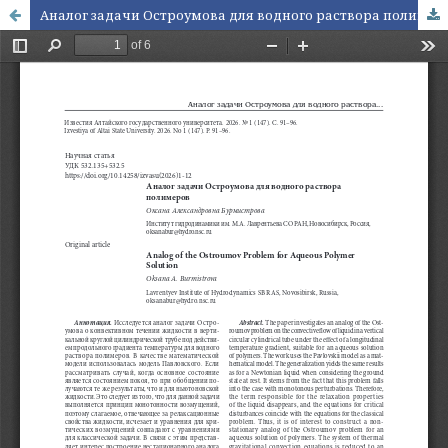
Аналог задачи Остроумова для водного раствора полимеров