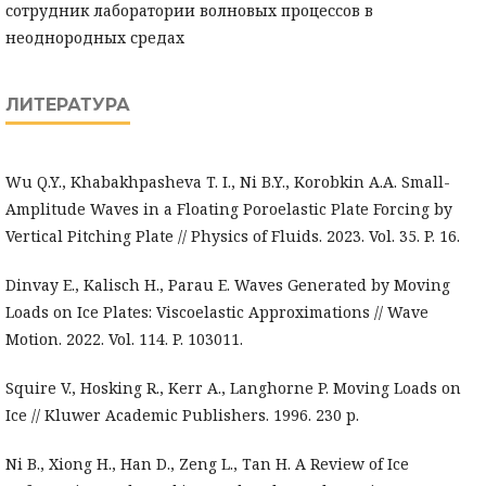
сотрудник лаборатории волновых процессов в
неоднородных средах
ЛИТЕРАТУРА
Wu Q.Y., Khabakhpasheva T. I., Ni B.Y., Korobkin A.A. Small-
Amplitude Waves in a Floating Poroelastic Plate Forcing by
Vertical Pitching Plate // Physics of Fluids. 2023. Vol. 35. P. 16.
Dinvay E., Kalisch H., Parau E. Waves Generated by Moving
Loads on Ice Plates: Viscoelastic Approximations // Wave
Motion. 2022. Vol. 114. P. 103011.
Squire V., Hosking R., Kerr A., Langhorne P. Moving Loads on
Ice // Kluwer Academic Publishers. 1996. 230 p.
Ni B., Xiong H., Han D., Zeng L., Tan H. A Review of Ice