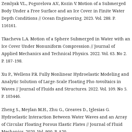
Zemlyak V.L., Pogorelova A.V., Kozin V. Motion of a Submerged
Body Under a Free Surface and an Ice Cover in Finite Water
Depth Conditions // Ocean Engineering. 2023. Vol. 288. P.
116161.
Tkacheva L.A. Motion of a Sphere Submerged in Water with an
Ice Cover Under Nonuniform Compression // Journal of
Applied Mechanics and Technical Physics. 2022. Vol. 63. No 2.
P. 187-198.
Xu P., Wellens P.R. Fully Nonlinear Hydroelastic Modeling and
Analytic Solution of Large-Scale Floating Pho-tovoltaics in
Waves // Journal of Fluids and Structures. 2022. Vol. 109. No 5.
P. 103446.
Zheng S., Meylan M.H., Zhu G., Greaves D., Iglesias G.
Hydroelastic Interaction Between Water Waves and an Array
of Circular Floating Porous Elastic Plates // Journal of Fluid
Mechanics. 2020. Vol. 900. P. A20.