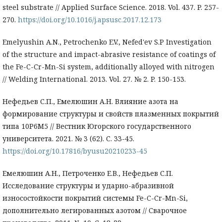
steel substrate // Applied Surface Science. 2018. Vol. 437. P. 257-
270.
https://doi.org/10.1016/j.apsusc.2017.12.173
Emelyushin A.N., Petrochenko E.V., Nefed'ev S.P Investigation
of the structure and impact-abrasive resistance of coatings of
the Fe-C-Cr-Mn-Si system, additionally alloyed with nitrogen
// Welding International. 2013. Vol. 27. № 2. P. 150-153.
Нефедьев С.П., Емелюшин А.Н. Влияние азота на
формирование структуры и свойств плазменных покрытий
типа 10Р6М5 // Вестник Югорского государственного
университета. 2021. № 3 (62). С. 33-45.
https://doi.org/10.17816/byusu20210233-45
Емелюшин А.Н., Петроченко Е.В., Нефедьев С.П.
Исследование структуры и ударно-абразивной
износостойкости покрытий системы Fe-C-Cr-Mn-Si,
дополнительно легированных азотом // Сварочное