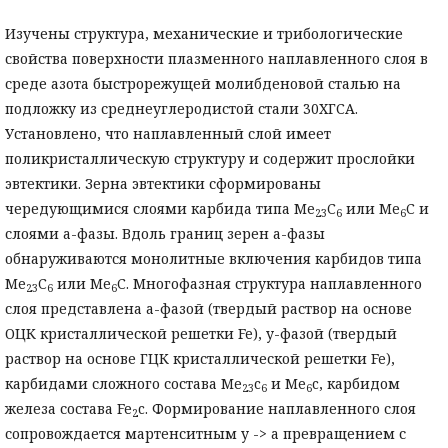
Изучены структура, механические и трибологические
свойства поверхности плазменного наплавленного слоя в
среде азота быстрорежущей молибденовой сталью на
подложку из среднеуглеродистой стали 30ХГСА.
Установлено, что наплавленный слой имеет
поликристаллическую структуру и содержит прослойки
эвтектики. Зерна эвтектики сформированы
чередующимися слоями карбида типа Me
C
или Me
C и
23
6
6
слоями a-фазы. Вдоль границ зерен a-фазы
обнаруживаются монолитные включения карбидов типа
Me
C
или Me
C. Многофазная структура наплавленного
23
6
6
слоя представлена a-фазой (твердый раствор на основе
ОЦК кристаллической решетки Fe), у-фазой (твердый
раствор на основе ГЦК кристаллической решетки Fe),
карбидами сложного состава Me
c
и Me
c, карбидом
23
6
6
железа состава Fe
c. Формирование наплавленного слоя
2
сопровождается мартенситным у -> a превращением с