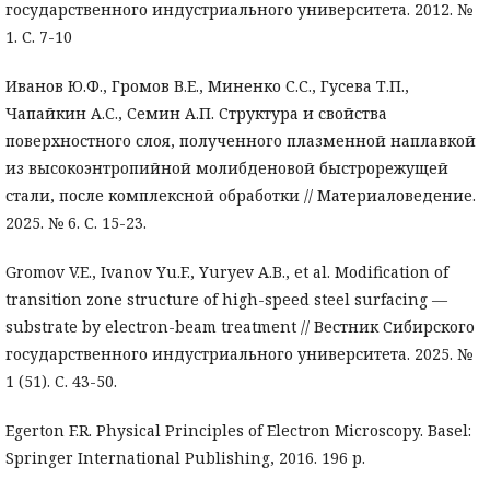
государственного индустриального университета. 2012. №
1. С. 7-10
Иванов Ю.Ф., Громов В.Е., Миненко С.С., Гусева Т.П.,
Чапайкин А.С., Семин А.П. Структура и свойства
поверхностного слоя, полученного плазменной наплавкой
из высокоэнтропийной молибденовой быстрорежущей
стали, после комплексной обработки // Материаловедение.
2025. № 6. С. 15-23.
Gromov V.E., Ivanov Yu.F., Yuryev A.B., et al. Modification of
transition zone structure of high-speed steel surfacing —
substrate by electron-beam treatment // Вестник Сибирского
государственного индустриального университета. 2025. №
1 (51). C. 43-50.
Egerton F.R. Physical Principles of Electron Microscopy. Basel:
Springer International Publishing, 2016. 196 р.