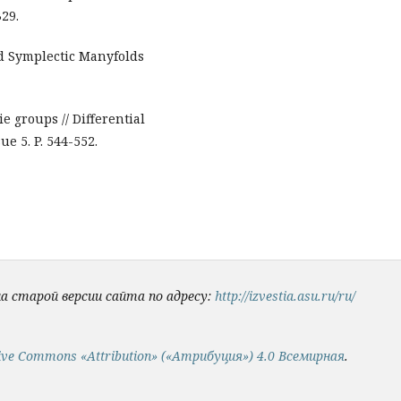
329.
nd Symplectic Manyfolds
ie groups // Differential
ue 5. P. 544-552.
на старой версии сайта по адресу:
http://izvestia.asu.ru/ru/
ive Commons «Attribution» («Атрибуция») 4.0 Всемирная
.