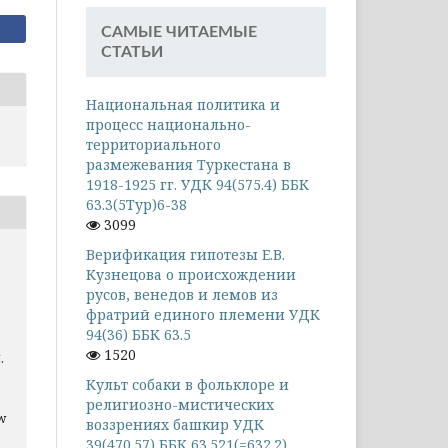
САМЫЕ ЧИТАЕМЫЕ
СТАТЬИ
Национальная политика и
процесс национально-
территориального
размежевания Туркестана в
1918-1925 гг. УДК 94(575.4) ББК
63.3(5Тур)6-38
3099
Верификация гипотезы Е.В.
Кузнецова о происхождении
русов, венедов и лемов из
фратрий единого племени УДК
94(36) ББК 63.5
1520
.
Культ собаки в фольклоре и
религиозно-мистических
ew
воззрениях башкир УДК
39(470.57) ББК 63.521(=632.2)