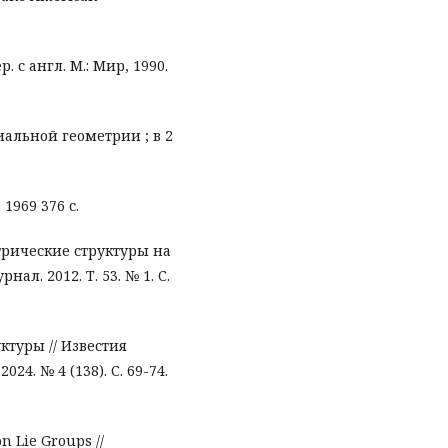
. с англ. М.: Мир, 1990.
альной геометрии ; в 2
1969 376 с.
рические структуры на
л. 2012. Т. 53. № 1. С.
ктуры // Известия
24. № 4 (138). С. 69-74.
on Lie Groups //