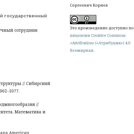
Сергеевич Корнев
й государственный
Это произведение доступно по
учный сотрудник
лицензии Creative Commons
«Attribution» («Атрибуция») 4.0
Всемирная
.
структуры // Сибирский
062–1077.
одмногообразия //
ситета. Математика и
Trans American