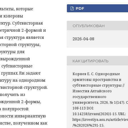
льтаты, которые
PDF
и кэлеровы
ктур. Субтвисторная
ОПУБЛИКОВАН
метричной 2-формой и
я структура является
2026-04-08
сторной структуры,
руктуры для
с вырожденной
КАК ЦИТИРОВАТЬ
 субтвисторные
 группах Ли задают
Корнев Е. С. Однородные
эрмитовы пространства и
уктуру на однородном
субтвисторные структуры //
твисторной структурой.
Известия Алтайского
получить из
государственного
ожденной 2-формы,
университета, 2026, № 1(147). С
108-113 DOI:
а полупростой
10.14258/izvasu(2026)1-15. URL:
ерности инвариантную
https://izvestiya.asu.ru/article/vi
нстве, полученном как
/%282026%291-15.