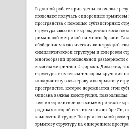
В данной работе приведены ключевые резу
позволяют получать однородные эрмитовы 
пространства с помощью субтвисторных стру
структура связана с вырожденной кососим
римановой метрикой на многообразии. Така
обобщением классических конструкций: тви
симплектической структуры и кэлеровой ст
многообразий произвольной размерности 
кососимметричной 2-формой. Доказано, что
структуры с нулевым тензором кручения на
инвариантную кэ-лерову или эрмитову стр
пространстве, которое порождается этой суб
Описана важная конструкция, позволяющая 
левоинвариантной кососимметричной выр
радикал которой есть идеал в алгебре Ли, н
компактной группе Ли произвольной разм
эрмитову структуру на однородном простра