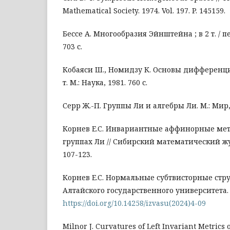
Mathematical Society. 1974. Vol. 197. P. 145159.
Бессе А. Многообразия Эйнштейна ; в 2 т. / пер
703 с.
Кобаяси Ш., Номидзу К. Основы дифференци
т. М.: Наука, 1981. 760 с.
Серр Ж.-П. Группы Ли и алгебры Ли. М.: Мир, 
Корнев Е.С. Инвариантные аффинорные мет
группах Ли // Сибирский математический журна
107-123.
Корнев Е.С. Нормальные субтвисторные стру
Алтайского государственного университета. 20
https://doi.org/10.14258/izvasu(2024)4-09
Milnor J. Curvatures of Left Invariant Metrics 