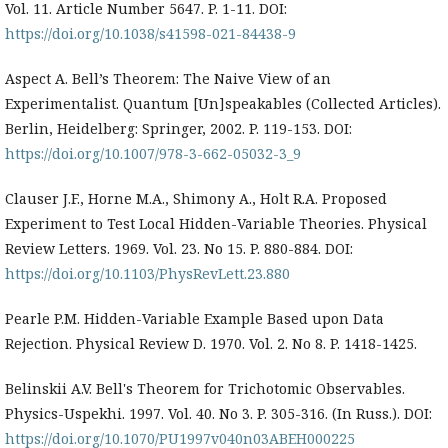
Vol. 11. Article Number 5647. P. 1-11. DOI:
https://doi.org/10.1038/s41598-021-84438-9
Aspect A. Bell’s Theorem: The Naive View of an
Experimentalist. Quantum [Un]speakables (Collected Articles).
Berlin, Heidelberg: Springer, 2002. P. 119-153. DOI:
https://doi.org/10.1007/978-3-662-05032-3_9
Clauser J.F., Horne M.A., Shimony A., Holt R.A. Proposed
Experiment to Test Local Hidden-Variable Theories. Physical
Review Letters. 1969. Vol. 23. No 15. P. 880-884. DOI:
https://doi.org/10.1103/PhysRevLett.23.880
Pearle P.M. Hidden-Variable Example Based upon Data
Rejection. Physical Review D. 1970. Vol. 2. No 8. P. 1418-1425.
Belinskii A.V. Bell's Theorem for Trichotomic Observables.
Physics-Uspekhi. 1997. Vol. 40. No 3. P. 305-316. (In Russ.). DOI:
https://doi.org/10.1070/PU1997v040n03ABEH000225