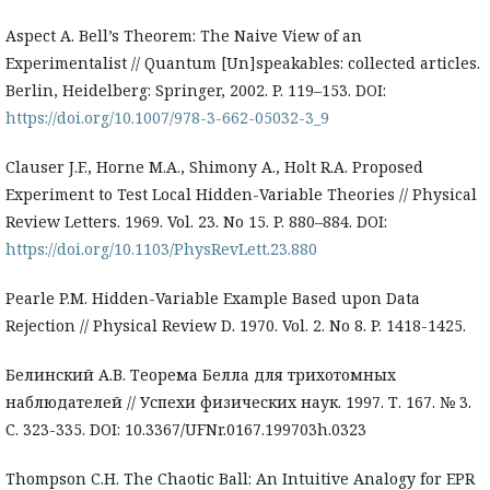
Aspect A. Bell’s Theorem: The Naive View of an
Experimentalist // Quantum [Un]speakables: collected articles.
Berlin, Heidelberg: Springer, 2002. P. 119–153. DOI:
https://doi.org/10.1007/978-3-662-05032-3_9
Clauser J.F., Horne M.A., Shimony A., Holt R.A. Proposed
Experiment to Test Local Hidden-Variable Theories // Physical
Review Letters. 1969. Vol. 23. No 15. P. 880–884. DOI:
https://doi.org/10.1103/PhysRevLett.23.880
Pearle P.M. Hidden-Variable Example Based upon Data
Rejection // Physical Review D. 1970. Vol. 2. No 8. P. 1418-1425.
Белинский А.В. Теорема Белла для трихотомных
наблюдателей // Успехи физических наук. 1997. Т. 167. № 3.
С. 323-335. DOI: 10.3367/UFNr.0167.199703h.0323
Thompson C.H. The Chaotic Ball: An Intuitive Analogy for EPR