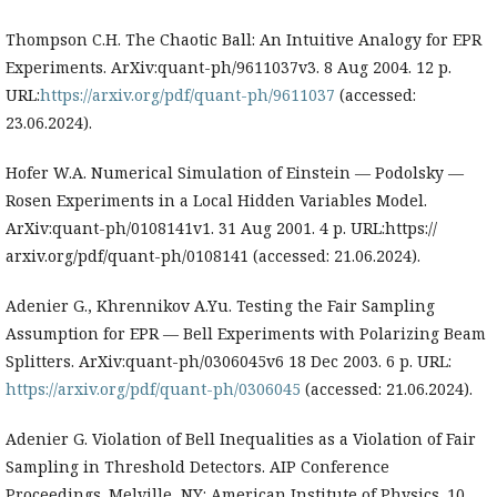
Thompson C.H. The Chaotic Ball: An Intuitive Analogy for EPR
Experiments. ArXiv:quant-ph/9611037v3. 8 Aug 2004. 12 p.
URL:
https://arxiv.org/pdf/quant-ph/9611037
(accessed:
23.06.2024).
Hofer W.A. Numerical Simulation of Einstein — Podolsky —
Rosen Experiments in a Local Hidden Variables Model.
ArXiv:quant-ph/0108141v1. 31 Aug 2001. 4 p. URL:https://
arxiv.org/pdf/quant-ph/0108141 (accessed: 21.06.2024).
Adenier G., Khrennikov A.Yu. Testing the Fair Sampling
Assumption for EPR — Bell Experiments with Polarizing Beam
Splitters. ArXiv:quant-ph/0306045v6 18 Dec 2003. 6 p. URL:
https://arxiv.org/pdf/quant-ph/0306045
(accessed: 21.06.2024).
Adenier G. Violation of Bell Inequalities as a Violation of Fair
Sampling in Threshold Detectors. AIP Conference
Proceedings. Melville, NY: American Institute of Physics. 10