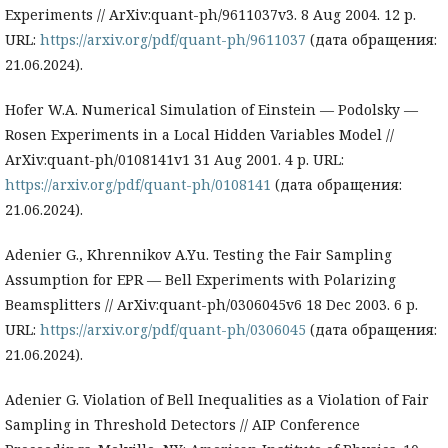
Experiments // ArXiv:quant-ph/9611037v3. 8 Aug 2004. 12 p.
URL:
https://arxiv.org/pdf/quant-ph/9611037
(дата обращения:
21.06.2024).
Hofer W.A. Numerical Simulation of Einstein — Podolsky —
Rosen Experiments in a Local Hidden Variables Model //
ArXiv:quant-ph/0108141v1 31 Aug 2001. 4 p. URL:
https://arxiv.org/pdf/quant-ph/0108141
(дата обращения:
21.06.2024).
Adenier G., Khrennikov A.Yu. Testing the Fair Sampling
Assumption for EPR — Bell Experiments with Polarizing
Beamsplitters // ArXiv:quant-ph/0306045v6 18 Dec 2003. 6 p.
URL:
https://arxiv.org/pdf/quant-ph/0306045
(дата обращения:
21.06.2024).
Adenier G. Violation of Bell Inequalities as a Violation of Fair
Sampling in Threshold Detectors // AIP Conference