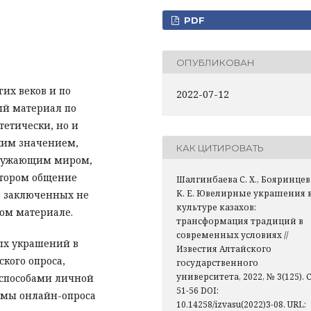
PDF
ОПУБЛИКОВАН
их веков и по
2022-07-12
ый материал по
тетически, но и
ким значением,
КАК ЦИТИРОВАТЬ
кружающим миром,
отором общение
Шалгинбаева С. Х., Бояринцев
К. Е. Ювелирные украшения 
, заключенных не
культуре казахов:
мом материале.
трансформация традиций в
современных условиях //
ых украшений в
Известия Алтайского
кого опроса,
государственного
университета, 2022, № 3(125). С
 способами личной
51-56 DOI:
темы онлайн-опроса
10.14258/izvasu(2022)3-08. URL: