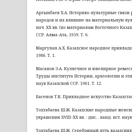
Аргынбаев Х.А. Историко-культурные связи р
народов и их влияние на материальную куль
нач. XX вв. (по материалам Восточного Казах
ССР. Алма-Ата, 1959. Т. 6.
Маргулан А.Х. Казахское народное прикладн
1986. Т. 1.
Масанов Э.А. Кузнечное и ювелирное ремесло
Труды института Истории, археологии и э
наук Казахской ССР. 1961. Т. 12.
Басенов Т.К. Прикладное искусство Казахстан
Тохтабаева Ш.Ж. Казахские народные женс
украшения XVIII-XX вв. : дис. . канд. ист. нау
Тохтабаева Ш.Ж. Серебряный путь казахских