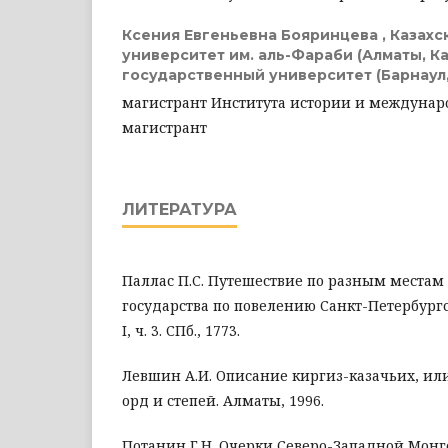
Ксения Евгеньевна Бояринцева ,
Казахс
университет им. аль-Фараби (Алматы, Ка
государственный университет (Барнаул,
магистрант Института истории и междуна
магистрант
ЛИТЕРАТУРА
Паллас П.С. Путешествие по разным местам
государства по повелению Санкт-Петербургс
I, ч. 3. СПб., 1773.
Левшин А.И. Описание киргиз-казачьих, ил
орд и степей. Алматы, 1996.
Потанин Г.Н. Очерки Северо-Западной Монгол