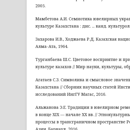
2005.
Мамбетова А.И. Семиотика ювелирных укр
культуре Казахстана : дис. ... канд. культурол
Захарова И.В., Xоджаева Р.Д. Казахская нац
Алма-Ата, 1964.
Турганбаева Ш.С. Цветовое восприятие и п
культуре казахов // Мир науки, культуры, обр
Агатаев С.З. Символика и смысловое значе
Казахстана // Сборник научных статей Инст
исследований ИнгГУ Магас, 2016.
Альжанова Э.Е. Традиции в ювелирном рем
в конце XIX — начале XX вв. // Этнокультур
процессы в трансграничном пространстве 
Азии. Барнаул, 2016.