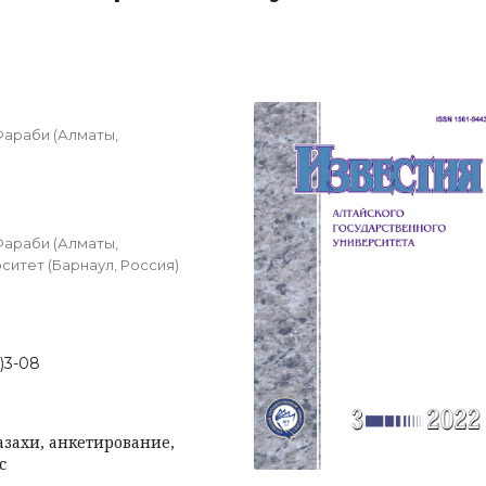
Фараби (Алматы,
Фараби (Алматы,
ситет (Барнаул, Россия)
2)3-08
захи, анкетирование,
с