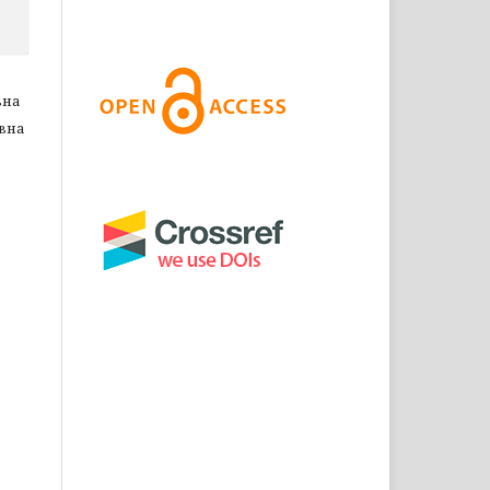
вна
евна