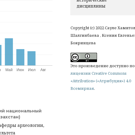
дисциплины
Copyright (c) 2022 Сауле Хамито
Шалгинбаева , Ксения Евгень
Бояринцева
Это произведение доступно по
лицензии Creative Commons
«Attribution» («Атрибуция») 4.0
Всемирная
.
ий национальный
захстан)
кафедры археологии,
ультета