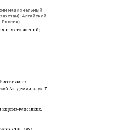
кий национальный
захстан); Алтайский
 Россия)
родных отношений;
 Российского
кой Академии наук. T.
и киргиз-кайсацких,
ии. СПб., 1881.