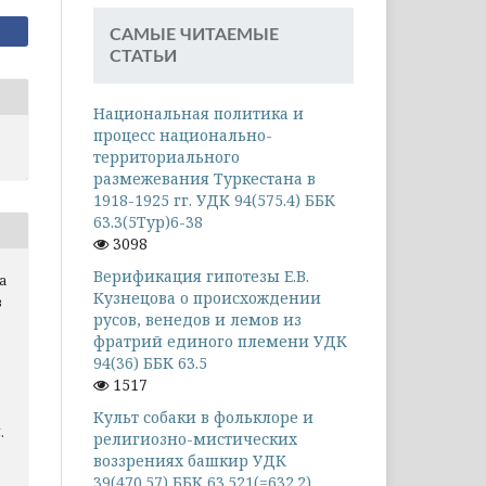
САМЫЕ ЧИТАЕМЫЕ
СТАТЬИ
Национальная политика и
процесс национально-
территориального
размежевания Туркестана в
1918-1925 гг. УДК 94(575.4) ББК
63.3(5Тур)6-38
3098
Верификация гипотезы Е.В.
а
Кузнецова о происхождении
в
русов, венедов и лемов из
фратрий единого племени УДК
94(36) ББК 63.5
1517
Культ собаки в фольклоре и
.
религиозно-мистических
воззрениях башкир УДК
39(470.57) ББК 63.521(=632.2)