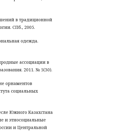
ашений в традиционной
огии. СПб., 2005.
иональная одежда.
риродные ассоциации в
азования. 2011. № 5(30).
ние орнаментов
итута социальных
есле Южного Казахстана
ные и этносоциальные
России и Центральной