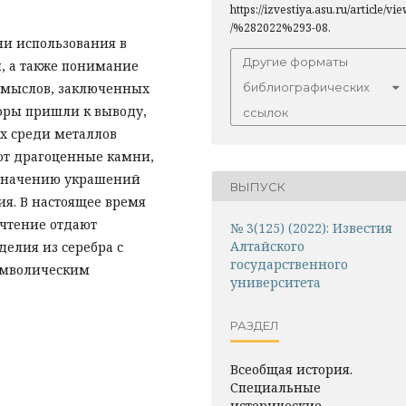
https://izvestiya.asu.ru/article/vi
/%282022%293-08.
ни использования в
Другие форматы
, а также понимание
смыслов, заключенных
библиографических
торы пришли к выводу,
ссылок
х среди металлов
ют драгоценные камни,
 значению украшений
ВЫПУСК
я. В настоящее время
чтение отдают
№ 3(125) (2022): Известия
Алтайского
делия из серебра с
государственного
имволическим
университета
РАЗДЕЛ
Всеобщая история.
Специальные
исторические