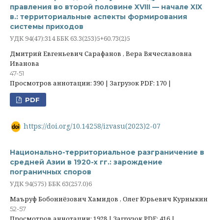
правления во второй половине XVIII — начале XIX
в.: территориальные аспекты формирования
системы приходов
УДК 94(47):314 ББК 63.3(253)5+60.73(2)5
Дмитрий Евгеньевич Сарафанов , Вера Вячеславовна
Иванова
47-51
Просмотров аннотации: 390 | Загрузок PDF: 170 |
PDF
https://doi.org/10.14258/izvasu(2023)2-07
Национально-территориальное разграничение в
средней Азии в 1920-х гг.: зарождение
пограничных споров
УДК 94(575) ББК 63(257.0)6
Маъруф Бобониёзович Хамидов , Олег Юрьевич Курныкин
52-57
Просмотров аннотации: 1928 | Загрузок PDF: 416 |