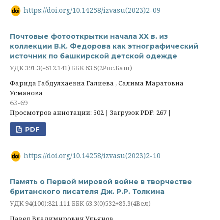
https://doi.org/10.14258/izvasu(2023)2-09
Почтовые фотооткрытки начала XX в. из
коллекции В.К. Федорова как этнографический
источник по башкирской детской одежде
УДК 391.3(=512.141) ББК 63.5(2Рос.Баш)
Фарида Габдулхаевна Галиева , Салима Маратовна
Усманова
63-69
Просмотров аннотации: 502 | Загрузок PDF: 267 |
PDF
https://doi.org/10.14258/izvasu(2023)2-10
Память о Первой мировой войне в творчестве
британского писателя Дж. P.P. Толкина
УДК 94(100):821.111 ББК 63.3(0)532+83.3(4Вел)
Павел Владимирович Ульянов