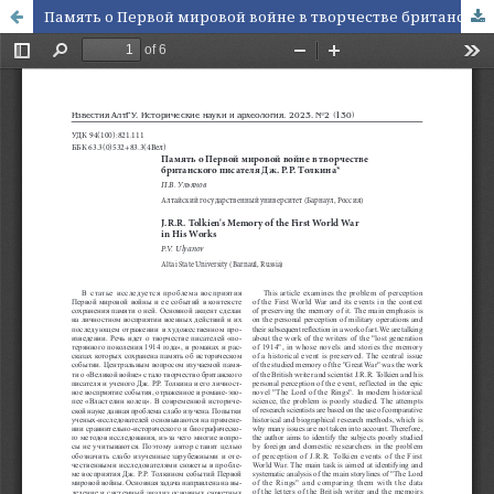
Память о Первой мировой войне в творчестве британского писателя Дж. P.P. Толкина