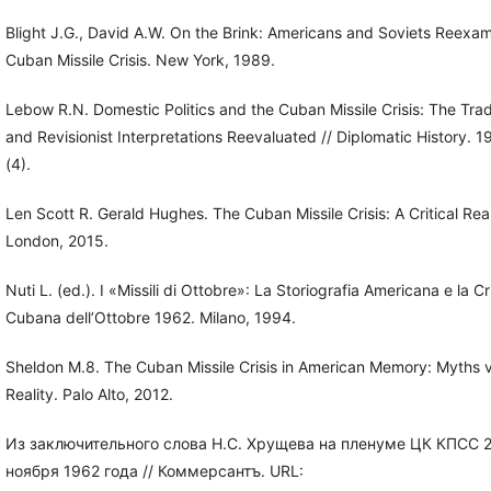
Blight J.G., David A.W. On the Brink: Americans and Soviets Reexam
Cuban Missile Crisis. New York, 1989.
Lebow R.N. Domestic Politics and the Cuban Missile Crisis: The Trad
and Revisionist Interpretations Reevaluated // Diplomatic History. 1
(4).
Len Scott R. Gerald Hughes. The Cuban Missile Crisis: A Critical Rea
London, 2015.
Nuti L. (ed.). I «Missili di Ottobre»: La Storiografia Americana e la Cri
Cubana dell’Ottobre 1962. Milano, 1994.
Sheldon М.8. The Cuban Missile Crisis in American Memory: Myths 
Reality. Palo Alto, 2012.
Из заключительного слова Н.С. Хрущева на пленуме ЦК КПСС 
ноября 1962 года // Коммерсантъ. URL: