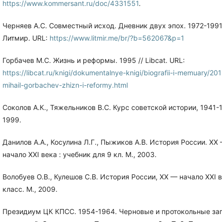
https://www.kommersant.ru/doc/4331551
.
Черняев А.С. Совместный исход. Дневник двух эпох. 1972-1991
Литмир. URL:
https://www.litmir.me/br/?b=562067&p=1
Горбачев М.С. Жизнь и реформы. 1995 // Libcat. URL:
https://libcat.ru/knigi/dokumentalnye-knigi/biografii-i-memuary/20
mihail-gorbachev-zhizn-i-reformy.html
Соколов А.К., Тяжельников В.С. Курс советской истории, 1941-1
1999.
Данилов А.А., Косулина Л.Г., Пыжиков А.В. История России. XX
начало XXI века : учебник для 9 кл. М., 2003.
Волобуев О.В., Кулешов С.В. История России, XX — начало XXI в
класс. М., 2009.
Президиум ЦК КПСС. 1954-1964. Черновые и протокольные за