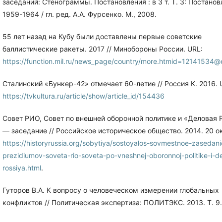
заседаний: Стенограммы. Постановления : в 3 т. Т. 3: Постанов
1959-1964 / гл. ред. А.А. Фурсенко. М., 2008.
55 лет назад на Кубу были доставлены первые советские
баллистические ракеты. 2017 // Минобороны России. URL:
https://function.mil.ru/news_page/country/more.htmid=1214153
Сталинский «Бункер-42» отмечает 60-летие // Россия К. 2016. 
https://tvkultura.ru/article/show/article_id/154436
Совет РИО, Совет по внешней оборонной политике и «Деловая 
— заседание // Российское историческое общество. 2014. 20 ок
https://historyrussia.org/sobytiya/sostoyalos-sovmestnoe-zasedani
prezidiumov-soveta-rio-soveta-po-vneshnej-oboronnoj-politike-i-d
rossiya.html
.
Гуторов В.А. К вопросу о человеческом измерении глобальных
конфликтов // Политическая экспертиза: ПОЛИТЭКС. 2013. Т. 9