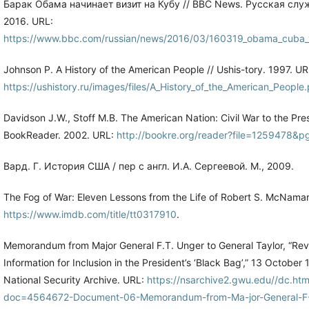
Барак Обама начинает визит на Кубу // BBC News. Русская слу
2016. URL:
https://www.bbc.com/russian/news/2016/03/160319_obama_cuba_v
Johnson P. A History of the American People // Ushis-tory. 1997. UR
https://ushistory.ru/images/files/A_History_of_the_American_People
Davidson J.W., Stoff M.B. The American Nation: Civil War to the Pres
BookReader. 2002. URL:
http://bookre.org/reader?file=1259478&
Вард. Г. История США / пер с англ. И.А. Сергеевой. М., 2009.
The Fog of War: Eleven Lessons from the Life of Robert S. McNama
https://www.imdb.com/title/tt0317910
.
Memorandum from Major General F.T. Unger to General Taylor, “Revi
Information for Inclusion in the President’s ‘Black Bag’,” 13 October 
National Security Archive. URL:
https://nsarchive2.gwu.edu//dc.htm
doc=4564672-Document-06-Memorandum-from-Ma-jor-General-F