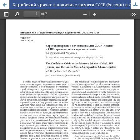
Карибский кризис в политике памяти СССР (России) и США: сравнительная характеристика