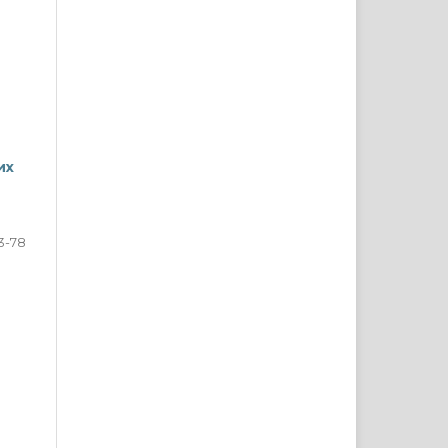
их
3-78