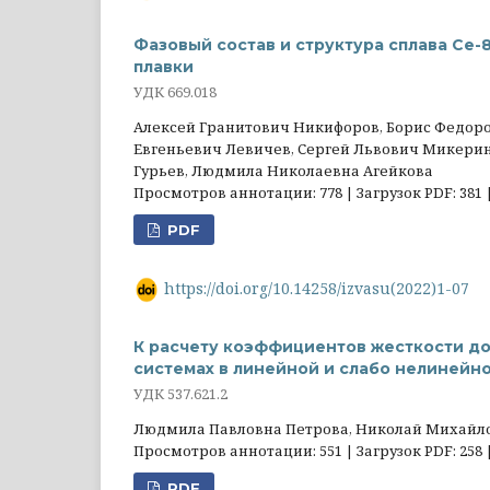
Фазовый состав и структура сплава Се-
плавки
УДК 669.018
Алексей Гранитович Никифоров, Борис Федор
Евгеньевич Левичев, Сергей Львович Микерин
Гурьев, Людмила Николаевна Агейкова
Просмотров аннотации: 778 | Загрузок PDF: 381 
PDF
https://doi.org/10.14258/izvasu(2022)1-07
К расчету коэффициентов жесткости д
системах в линейной и слабо нелинейно
УДК 537.621.2
Людмила Павловна Петрова, Николай Михайло
Просмотров аннотации: 551 | Загрузок PDF: 258 
PDF