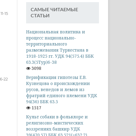
САМЫЕ ЧИТАЕМЫЕ
11-15
СТАТЬИ
Национальная политика и
процесс национально-
территориального
размежевания Туркестана в
1918-1925 гг. УДК 94(575.4) ББК
63.3(5Тур)6-38
3098
Верификация гипотезы Е.В.
16-22
Кузнецова о происхождении
русов, венедов и лемов из
фратрий единого племени УДК
94(36) ББК 63.5
1517
Культ собаки в фольклоре и
религиозно-мистических
воззрениях башкир УДК
39(470.57) ББК 63.521(=632.2)