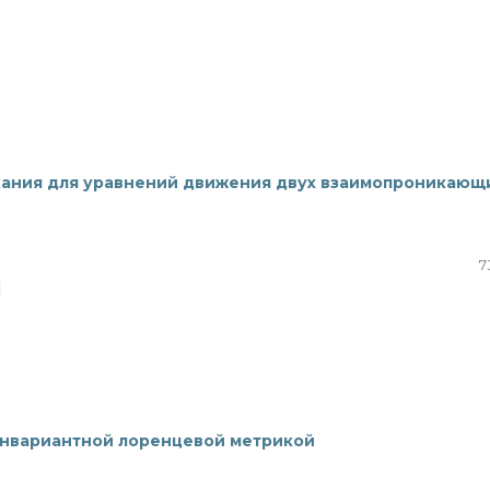
кания для уравнений движения двух взаимопроникающ
7
|
оинвариантной лоренцевой метрикой