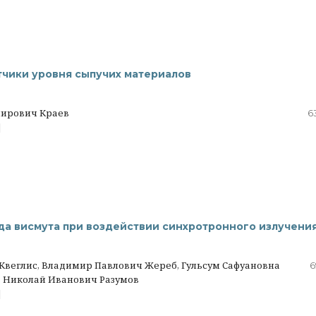
чики уровня сыпучих материалов
мирович Краев
6
|
да висмута при воздействии синхротронного излучени
Квеглис, Владимир Павлович Жереб, Гульсум Сафуановна
6
 Николай Иванович Разумов
|