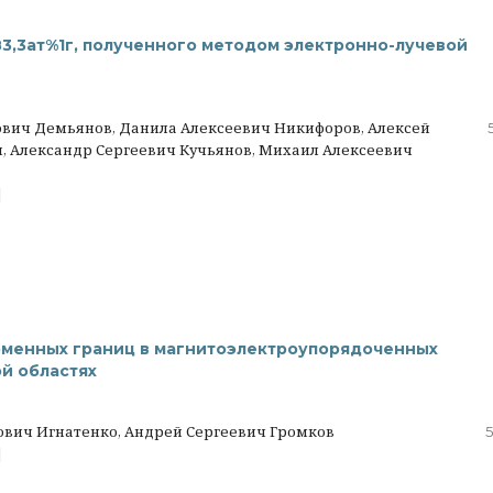
83,3ат%1г, полученного методом электронно-лучевой
ович Демьянов, Данила Алексеевич Никифоров, Алексей
, Александр Сергеевич Кучьянов, Михаил Алексеевич
|
оменных границ в магнитоэлектроупорядоченных
й областях
вич Игнатенко, Андрей Сергеевич Громков
5
|