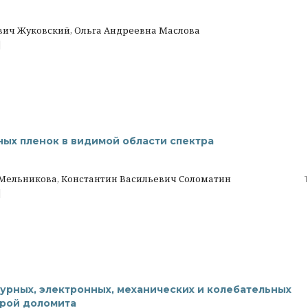
вич Жуковский, Ольга Андреевна Маслова
|
ых пленок в видимой области спектра
а Мельникова, Константин Васильевич Соломатин
|
рных, электронных, механических и колебательных
урой доломита