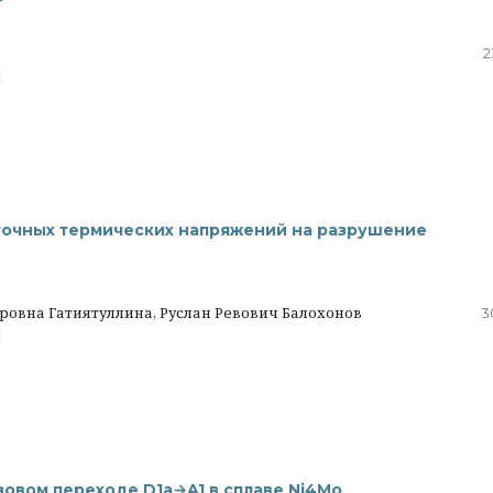
2
|
точных термических напряжений на разрушение
овна Гатиятуллина, Руслан Ревович Балохонов
3
|
овом переходе D1a→A1 в сплаве Ni4Mo