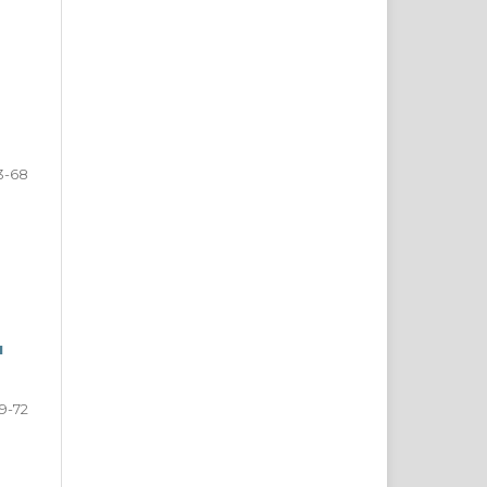
3-68
я
9-72