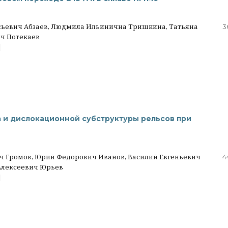
сьевич Абзаев, Людмила Ильинична Тришкина, Татьяна
3
ч Потекаев
|
а и дислокационной субструктуры рельсов при
ч Громов, Юрий Федорович Иванов, Василий Евгеньевич
4
Алексеевич Юрьев
|