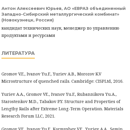
Антон Алексеевич Юрьев,
АО «ЕВРАЗ объединенный
Западно-Сибирский металлургический комбинат»
(Новокузнецк, Россия)
кандидат технических наук, менеджер по управлению
продуктами и ресурсами
ЛИТЕРАТУРА
Gromov V.E., Ivanov Yu.F., Yuriev A.B., Morozov K.V
Microstructure of quenched rails. Cambridge: CISPLtd, 2016.
Yuriev A.A., Gromov VE., Ivanov Yu.F., Rubannikova Yu.A.,
Starostenkov M.D., Tabakov P.Y. Structure and Properties of
Lengthy Rails after Extreme Long-Term Operation. Materials
Research Forum LLC, 2021.
Gromov V.E., Ivanov Yu.F., Kormyshev V.E., Yuriev A.A., Semin