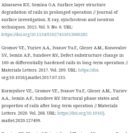
Alsaraeva K.V., Semina O.A. Surface layer structure
degradation of rails in prolonged operation // Journal of
surface investigation. X-ray, synchrotron and neutron
techniques. 2015. Vol. 9. No. 6. URL:
https://doi.org/10.1134/S1027451015060282
Gromov V.E., Yuriev A.A., Ivanov Yu.F., Glezer A.M., Konovalov
S.V., Semin A.P., Sundeev R.V., Defect substructure change in
100-m differentially hardened rails in long-term operation //
Materials Letters. 2017. Vol. 209. URL:
https://doi.
org/10.1016/j.matlet.2017.07.135.
Kormyshev V.E., Gromov V.E., Ivanov Yu.F., Glezer A.M., Yuriev
A.A., Semin A.P., Sundeev R.V. Structural phase states and
properties of rails after long-term operation // Materials
Letters. 2020. Vol. 268. URL:
https://doi.org/10.1016/j
.
matlet.2020.127499.