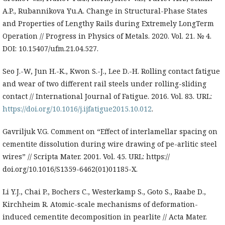
A.P., Rubannikova Yu.A. Change in Structural-Phase States
and Properties of Lengthy Rails during Extremely LongTerm
Operation // Progress in Physics of Metals. 2020. Vol. 21. № 4.
DOI: 10.15407/ufm.21.04.527.
Seo J.-W, Jun H.-K., Kwon S.-J., Lee D.-H. Rolling contact fatigue
and wear of two different rail steels under rolling-sliding
contact // International Journal of Fatigue. 2016. Vol. 83. URL:
https://doi.org/10.1016/j.ijfatigue2015.10.012
.
Gavriljuk V.G. Comment on “Effect of interlamellar spacing on
cementite dissolution during wire drawing of pe-arlitic steel
wires” // Scripta Mater. 2001. Vol. 45. URL: https://
doi.org/10.1016/S1359-6462(01)01185-X.
Li Y.J., Chai P., Bochers C., Westerkamp S., Goto S., Raabe D.,
Kirchheim R. Atomic-scale mechanisms of deformation-
induced cementite decomposition in pearlite // Acta Mater.