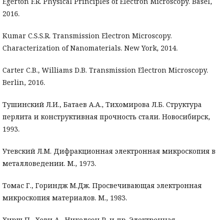
Egerton F.R. Physical Principles of Electron Microscopy. Basel,
2016.
Kumar C.S.S.R. Transmission Electron Microscopy.
Characterization of Nanomaterials. New York, 2014.
Carter C.B., Williams D.B. Transmission Electron Microscopy.
Berlin, 2016.
Тушинский Л.И., Батаев А.А., Тихомирова Л.Б. Структура
перлита и конструктивная прочность стали. Новосибирск,
1993.
Утевский Л.М. Дифракционная электронная микроскопия в
металловедении. М., 1973.
Томас Г., Гориндж М.Дж. Просвечивающая электронная
микроскопия материалов. М., 1983.
Хирш П., Хови А., Николсон Р. и др. Электронная