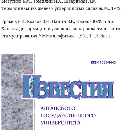
Могутнов Б.М., Томилин И.А., Шварцман Л.М.
Термодинамика железо-углеродистых сплавов. М., 1972.
Громов В.Е., Козлов Э.В., Панин В.Е., Иванов Ю.Ф. и др.
Каналы деформации в условиях электропластическо-го
стимулирования // Металлофизика. 1991. Т. 13. № 11.