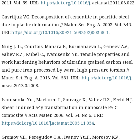
2011. Vol. 59. URL:
https://doi.org/10.1016/j
. actamat.2011.03.022.
Gavriljuk V.G. Decomposition of cementite in pearlitic steel
due to plastic deformation // Mater. Sci. Eng. A. 2003. Vol. 345.
URL:
https://doi.org/10.1016/S0921-5093(02)00358-1
.
Ning J.-li., Courtois-Manara E., Kormanaeva L., Ganeev A.V.,
Valiev R.Z., Kubel C., Ivanisenko Yu. Tensile properties and
work hardening behaviors of ultrafine grained carbon steel
and pure iron processed by warm high pressure torsion //
Mater. Sci. Eng. A. 2013. Vol. 581. URL:
https://doi.org/10.1016/j
.
msea.2013.05.008.
Ivanisenko Yu., Maclaren I., Souvage X., Valiev R.Z., Fecht H.J.
Shear-induced a^y transformation in nanoscale Fe-C
composite // Acta Mater. 2006. Vol. 54. No 6. URL:
https://doi.org/10.1016/j.actamat.2005.11.034
.
Gromov V.E., Peregudov O.A., Ivanov Yu.F., Morozov K.V.,