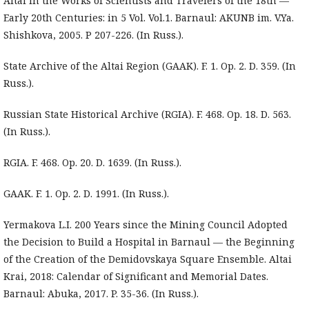
Altai in the Works of Scientists and Travelers of the 18th —
Early 20th Centuries: in 5 Vol. Vol.1. Barnaul: AKUNB im. V.Ya.
Shishkova, 2005. P 207-226. (In Russ.).
State Archive of the Altai Region (GAAK). F. 1. Op. 2. D. 359. (In
Russ.).
Russian State Historical Archive (RGIA). F. 468. Op. 18. D. 563.
(In Russ.).
RGIA. F. 468. Op. 20. D. 1639. (In Russ.).
GAAK. F. 1. Op. 2. D. 1991. (In Russ.).
Yermakova L.I. 200 Years since the Mining Council Adopted
the Decision to Build a Hospital in Barnaul — the Beginning
of the Creation of the Demidovskaya Square Ensemble. Altai
Krai, 2018: Calendar of Significant and Memorial Dates.
Barnaul: Abuka, 2017. P. 35-36. (In Russ.).