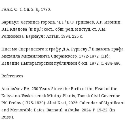
ГААК. Ф. 1. Оп. 2. Д. 1790.
Барнаул. Летопись города. Ч. I / В.Ф. Гришаев, А.Р. Ивонин,
В.П. Кладова [и др.]; сост., общ. ред. и вступ. ст. А.М.
Родионова. Барнаул : Алтай, 1994. 223 с.
Письмо Сперанского к графу Д.А. Гурьеву // В память графа
Михаила Михайловича Сперанского. 1772-1872. СПб.:
Издание Императорской публичной б-ки, 1872. С. 484-486.
References
Afanas'yev P.A. 250 Years Since the Birth of the Head of the
Kolyvano-Voskresensk Mining Plants, Tomsk Civil Governor
PK. Frolov (1775-1839). Altai Krai, 2025: Calendar of Significant
and Memorable Dates. Barnaul: Azbuka, 2024. P. 15-22. (In
Russ.).