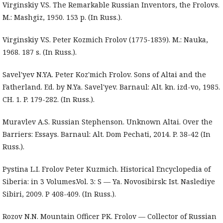
Virginskiy V.S. The Remarkable Russian Inventors, the Frolovs.
M.: Mashgiz, 1950. 153 p. (In Russ.).
Virginskiy V.S. Peter Kozmich Frolov (1775-1839). M.: Nauka,
1968. 187 s. (In Russ.).
Savel'yev N.YA. Peter Koz'mich Frolov. Sons of Altai and the
Fatherland. Ed. by N.Ya. Savel'yev. Barnaul: Alt. kn. izd-vo, 1985.
CH. 1. P. 179-282. (In Russ.).
Muravlev A.S. Russian Stephenson. Unknown Altai. Over the
Barriers: Essays. Barnaul: Alt. Dom Pechati, 2014. P. 38-42 (In
Russ.).
Pystina L.I. Frolov Peter Kuzmich. Historical Encyclopedia of
Siberia: in 3 Volumes.Vol. 3: S — Ya. Novosibirsk: Ist. Naslediye
Sibiri, 2009. P 408-409. (In Russ.).
Rozov N.N. Mountain Officer PK. Frolov — Collector of Russian