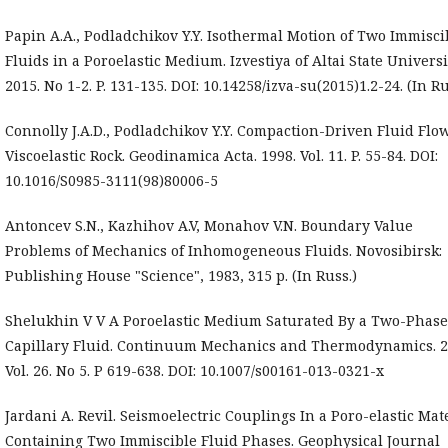
Papin A.A., Podladchikov Y.Y. Isothermal Motion of Two Immisci
Fluids in a Poroelastic Medium. Izvestiya of Altai State Universi
2015. No 1-2. P. 131-135. DOI: 10.14258/izva-su(2015)1.2-24. (In Ru
Connolly J.A.D., Podladchikov Y.Y. Compaction-Driven Fluid Flo
Viscoelastic Rock. Geodinamica Acta. 1998. Vol. 11. P. 55-84. DOI:
10.1016/S0985-3111(98)80006-5
Antoncev S.N., Kazhihov A.V, Monahov V.N. Boundary Value
Problems of Mechanics of Inhomogeneous Fluids. Novosibirsk:
Publishing House "Science", 1983, 315 p. (In Russ.)
Shelukhin V V A Poroelastic Medium Saturated By a Two-Phase
Capillary Fluid. Continuum Mechanics and Thermodynamics. 2
Vol. 26. No 5. P 619-638. DOI: 10.1007/s00161-013-0321-x
Jardani A. Revil. Seismoelectric Couplings In a Poro-elastic Mat
Containing Two Immiscible Fluid Phases. Geophysical Journal