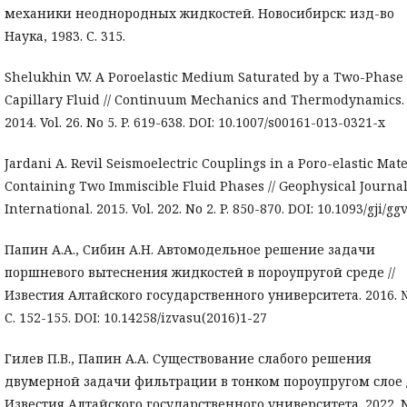
механики неоднородных жидкостей. Новосибирск: изд-во
Наука, 1983. С. 315.
Shelukhin V.V. A Poroelastic Medium Saturated by a Two-Phase
Capillary Fluid // Continuum Mechanics and Thermodynamics.
2014. Vol. 26. No 5. P. 619-638. DOI: 10.1007/s00161-013-0321-x
Jardani A. Revil Seismoelectric Couplings in a Poro-elastic Mate
Containing Two Immiscible Fluid Phases // Geophysical Journa
International. 2015. Vol. 202. No 2. P. 850-870. DOI: 10.1093/gji/gg
Папин А.А., Сибин А.Н. Автомодельное решение задачи
поршневого вытеснения жидкостей в пороупругой среде //
Известия Алтайского государственного университета. 2016. №
С. 152-155. DOI: 10.14258/izvasu(2016)1-27
Гилев П.В., Папин А.А. Существование слабого решения
двумерной задачи фильтрации в тонком пороупругом слое /
Известия Алтайского государственного университета. 2022. N