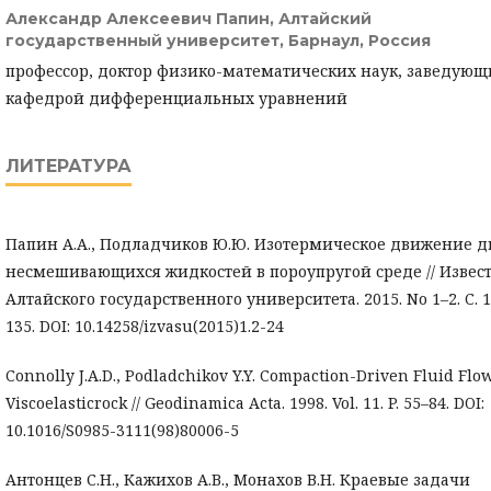
Александр Алексеевич Папин,
Алтайский
государственный университет, Барнаул, Россия
профессор, доктор физико-математических наук, заведую
кафедрой дифференциальных уравнений
ЛИТЕРАТУРА
Папин А.А., Подладчиков Ю.Ю. Изотермическое движение д
несмешивающихся жидкостей в пороупругой среде // Извес
Алтайского государственного университета. 2015. No 1–2. C. 1
135. DOI: 10.14258/izvasu(2015)1.2-24
Connolly J.A.D., Podladchikov Y.Y. Compaction-Driven Fluid Flo
Viscoelasticrock // Geodinamica Acta. 1998. Vol. 11. P. 55–84. DOI:
10.1016/S0985-3111(98)80006-5
Антонцев С.Н., Кажихов А.В., Монахов В.Н. Краевые задачи