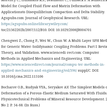
Model for Coupled Fluid Flow and Matrix Deformation with
Applicationsto Disequilibrium Compaction and Delta Stability.
Agupubs.com: Journal of Geophysical Research. URL:
https://agupubs.onlinelibrary.wiley.com/
toc/21562202b/2007/112/B10. DOI: 10.1029/2006JB004701
Chengwei Z., Chong P., Wei W., Chun W. A Multi-Layer SPH Me
for Generic Water-Soildynamic Coupling Problems. Part I: Revis
Theory, and Validation. www.sciencedi-rect.com: Computer
Methods in Applied Mechanics and Engineering. URL:
https://www.sciencedirect.com/journal/compu-ter-methods-in-
applied-mechanics-and-engineering/vol/396/
suppl/C. DOI:
10.1016/j.cma.2022.115106
Bocharov O.B., Rudyak VYA., Seryakov A.V. The Simplest Models o
Deformation of a Porous-Elastic Medium Saturated With Fluids
Physicotechnical Problems of Mineral Resource Development. 2
No 2. P. 54-68. (In Russ.)