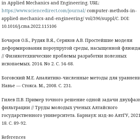
in Applied Mechanics and Engineering. URL:
https://www.sciencedirect.com/journal/
computer-methods-in-
applied-mechanics-and-engineering/ vol/396/suppl/C. DOI:
10.1016/j.cma.2022.115106
Бочаров О.Б., Рудяк В.Я., Серяков А.В. Простейшие модели
деформирования пороупругой среды, насыщенной флюид
// Физикотехнические проблемы разработки полезных
ископаемых. 2014. No 2. С. 54-68.
Боговский М.Е. Аналитико-численные методы для уравнен
Навье — Стокса. М., 2008. С. 231.
Гилев П.В. Пример точного решение одной задачи двухфаз
фильтрации // Труды молодых ученых Алтайского
государственного университета. Барнаул: изд-во АлтГУ, 202
18. С. 89-92.
References