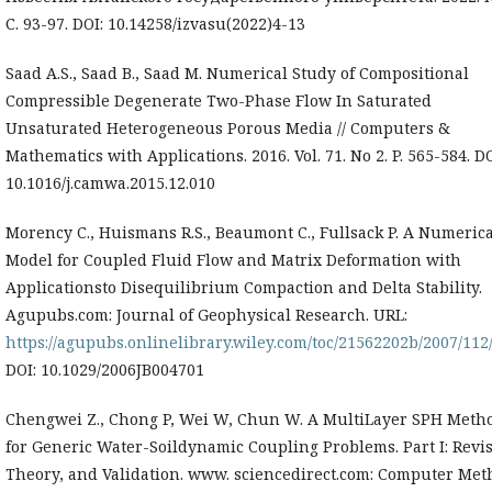
С. 93-97. DOI: 10.14258/izvasu(2022)4-13
Saad A.S., Saad B., Saad M. Numerical Study of Compositional
Compressible Degenerate Two-Phase Flow In Saturated
Unsaturated Heterogeneous Porous Media // Computers &
Mathematics with Applications. 2016. Vol. 71. No 2. P. 565-584. DO
10.1016/j.camwa.2015.12.010
Morency C., Huismans R.S., Beaumont C., Fullsack P. A Numerica
Model for Coupled Fluid Flow and Matrix Deformation with
Applicationsto Disequilibrium Compaction and Delta Stability.
Agupubs.com: Journal of Geophysical Research. URL:
https://agupubs.onlinelibrary.wiley.com/toc/21562202b/2007/112
DOI: 10.1029/2006JB004701
Chengwei Z., Chong P, Wei W, Chun W. A MultiLayer SPH Meth
for Generic Water-Soildynamic Coupling Problems. Part I: Revis
Theory, and Validation. www. sciencedirect.com: Computer Met