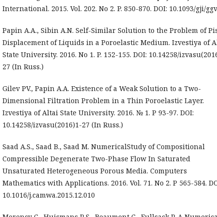
International. 2015. Vol. 202. No 2. P. 850-870. DOI: 10.1093/gji/gg
Papin A.A., Sibin A.N. Self-Similar Solution to the Problem of Pi
Displacement of Liquids in a Poroelastic Medium. Izvestiya of A
State University. 2016. No 1. P. 152-155. DOI: 10.14258/izvasu(201
27 (In Russ.)
Gilev PV., Papin A.A. Existence of a Weak Solution to a Two-
Dimensional Filtration Problem in a Thin Poroelastic Layer.
Izvestiya of Altai State University. 2016. № 1. P 93-97. DOI:
10.14258/izvasu(2016)1-27 (In Russ.)
Saad A.S., Saad B., Saad M. NumericalStudy of Compositional
Compressible Degenerate Two-Phase Flow In Saturated
Unsaturated Heterogeneous Porous Media. Computers
Mathematics with Applications. 2016. Vol. 71. No 2. P 565-584. DO
10.1016/j.camwa.2015.12.010
Morency C., Huismans R.S., Beaumont C., Fullsack P. A Numerica