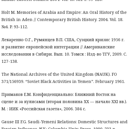
Holt M. Memories of Arabia and Empire: An Oral History of the
British in Aden // Contemporary British History. 2004. Vol. 18.
№4. P. 93-112.
Лекаренко О.Г., Румянцев В.П. США, Суэцкий кризис 1956 г.
и развитие европейской интеграции // Американские
исследования в Сибири. Вып. 10. Томск : Изд-во ТГУ, 2009. С.
127-138.
The National Archives of the United Kingdom (NAUK). FO
371/156939. “Soviet Black Activities in Yemen”. February 1961.
Примаков Е.М. Конфиденциально: Ближний Восток на
сцене и за кулисами (вторая половина ХХ — начало XXI вв.).
М. : ИИК «Российская газета», 2006. 384 с.
Gause III F.G. Saudi-Yemeni Relations: Domestic Structures and
Foreign Influence. N.Y.: Columbia Univ. Press, 1990. 233 p.