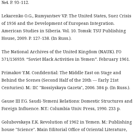
№4. P. 93-112.
Lekarenko O.G., Rumyantsev V.P. The United States, Suez Crisis
of 1956 and the Development of European Integration.
American Studies in Siberia. Vol. 10. Tomsk: TSU Publishing
House, 2009. P. 127-138. (In Russ.).
The National Archives of the United Kingdom (NAUK). FO
371/156939. “Soviet Black Activities in Yemen”. February 1961.
Primakov Y.M. Confidential: The Middle East on Stage and
Behind the Scenes (Second Half of the 20th — Early 21st
Centuries). M.: IIC "Rossiyskaya Gazeta", 2006. 384 p. (In Russ.).
Gause III F.G. Saudi-Yemeni Relations: Domestic Structures and
Foreign Influence. N.Y.: Columbia Univ. Press, 1990. 233 p.
Golubovskaya E.K. Revolution of 1962 in Yemen. M.: Publishing
house "Science". Main Editorial Office of Oriental Literature,