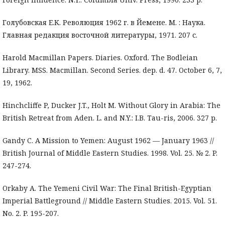
Голубовская Е.К. Революция 1962 г. в Йемене. М. : Наука.
Главная редакция восточной литературы, 1971. 207 с.
Harold Macmillan Papers. Diaries. Oxford. The Bodleian
Library. MSS. Macmillan. Second Series. dep. d. 47. October 6, 7,
19, 1962.
Hinchcliffe P, Ducker J.T., Holt M. Without Glory in Arabia: The
British Retreat from Aden. L. and N.Y.: I.B. Tau-ris, 2006. 327 p.
Gandy C. A Mission to Yemen: August 1962 — January 1963 //
British Journal of Middle Eastern Studies. 1998. Vol. 25. № 2. P.
247-274.
Orkaby A. The Yemeni Civil War: The Final British-Egyptian
Imperial Battleground // Middle Eastern Studies. 2015. Vol. 51.
No. 2. P. 195-207.