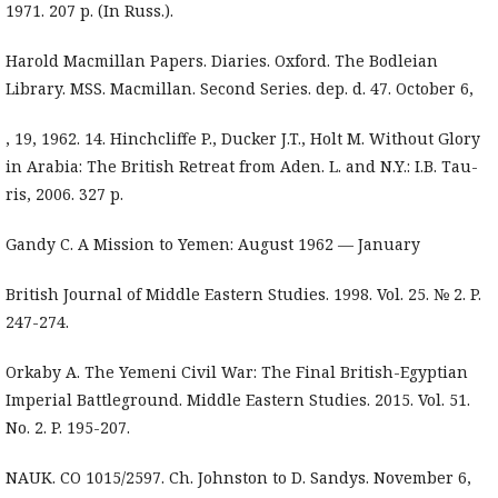
1971. 207 p. (In Russ.).
Harold Macmillan Papers. Diaries. Oxford. The Bodleian
Library. MSS. Macmillan. Second Series. dep. d. 47. October 6,
, 19, 1962. 14. Hinchcliffe P., Ducker J.T., Holt M. Without Glory
in Arabia: The British Retreat from Aden. L. and N.Y.: I.B. Tau-
ris, 2006. 327 p.
Gandy C. A Mission to Yemen: August 1962 — January
British Journal of Middle Eastern Studies. 1998. Vol. 25. № 2. P.
247-274.
Orkaby A. The Yemeni Civil War: The Final British-Egyptian
Imperial Battleground. Middle Eastern Studies. 2015. Vol. 51.
No. 2. P. 195-207.
NAUK. CO 1015/2597. Ch. Johnston to D. Sandys. November 6,