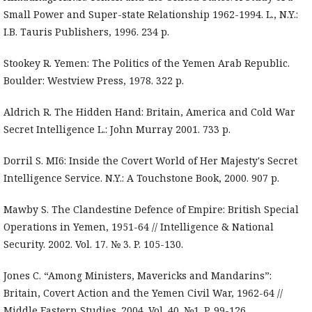
Small Power and Super-state Relationship 1962-1994. L., N.Y.:
I.B. Tauris Publishers, 1996. 234 p.
Stookey R. Yemen: The Politics of the Yemen Arab Republic.
Boulder: Westview Press, 1978. 322 p.
Aldrich R. The Hidden Hand: Britain, America and Cold War
Secret Intelligence L.: John Murray 2001. 733 p.
Dorril S. MI6: Inside the Covert World of Her Majesty's Secret
Intelligence Service. N.Y.: A Touchstone Book, 2000. 907 p.
Mawby S. The Clandestine Defence of Empire: British Special
Operations in Yemen, 1951-64 // Intelligence & National
Security. 2002. Vol. 17. № 3. P. 105-130.
Jones C. “Among Ministers, Mavericks and Mandarins”:
Britain, Covert Action and the Yemen Civil War, 1962-64 //
Middle Eastern Studies. 2004. Vol. 40. №1. P. 99-126.