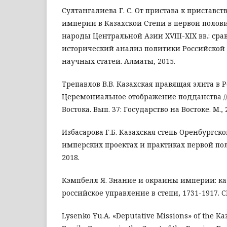
Султангалиева Г. С. От пристава к приставст
империи в Казахской Степи в первой половин
народы Центральной Азии XVIII-XIX вв.: ср
исторический анализ политики Российской
научных статей. Алматы, 2015.
Трепавлов В.В. Казахская правящая элита в
Церемониальное отображение подданства /
Востока. Вып. 37: Государство на Востоке. М., 
Избасарова Г.Б. Казахская степь Оренбургско
имперских проектах и практиках первой пол
2018.
Кэмпбелл Я. Знание и окраины империи: ка
российское управление в степи, 1731-1917. СП
Lysenko Yu.A. «Deputative Missions» of the K