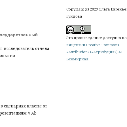
Copyright (c) 2023 Ольга Евгень
Гундова
государственный
Это произведение доступно по
лицензии Creative Commons
т-исследователь отдела
«Attribution» («Атрибуция») 4.0
 опытно-
Всемирная
.
 в сценариях власти: от
езентациям // Ab