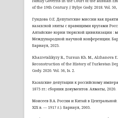
Family Governs in the Court of the Russian Emp
of the 19th Century // Bylye Gody. 2018. Vol. 50, I
Гундова О.Е. Депутатские миссии как практ
казахской элиты с правящими кругами Росс
Алтайские корни тюркской цивилизации : 
Международной научной конференции. Барна
Барнаул, 2023.
Khazretalikyzy R., Tursun Kh. M., Alzhanova E.E
Reconstruction of the History of Turkestan Dep
Gody. 2020. Vol. 56, Is. 2.
Казахские депутации к российскому импера
1873 гг.: сборник документов. Алматы, 2020.
Моисеев В.А. Россия и Китай в Центральной
XIX в. — 1917 г.). Барнаул, 2003.