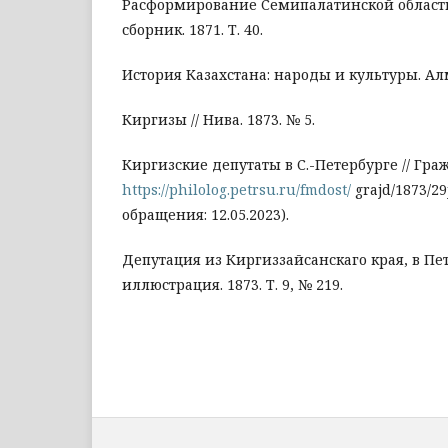
Расформирование Семипалатинской области
сборник. 1871. Т. 40.
История Казахстана: народы и культуры. Ал
Киргизы // Нива. 1873. № 5.
Киргизские депутаты в С.-Петербурге // Граж
https://philolog.petrsu.ru/fmdost/
grajd/1873/2
обращения: 12.05.2023).
Депутация из Киргиззайсанскаго края, в Пе
иллюстрация. 1873. Т. 9, № 219.