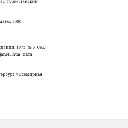
 // Туркестанский
маты, 2000.
данин. 1873. № 5. URL:
9janN5.htm (дата
тербург // Всемирная