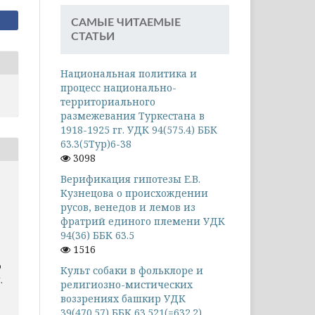
САМЫЕ ЧИТАЕМЫЕ
СТАТЬИ
Национальная политика и
процесс национально-
территориального
размежевания Туркестана в
1918-1925 гг. УДК 94(575.4) ББК
63.3(5Тур)6-38
3098
Верификация гипотезы Е.В.
Кузнецова о происхождении
русов, венедов и лемов из
фратрий единого племени УДК
94(36) ББК 63.5
1516
о
Культ собаки в фольклоре и
.
религиозно-мистических
воззрениях башкир УДК
39(470.57) ББК 63.521(=632.2)