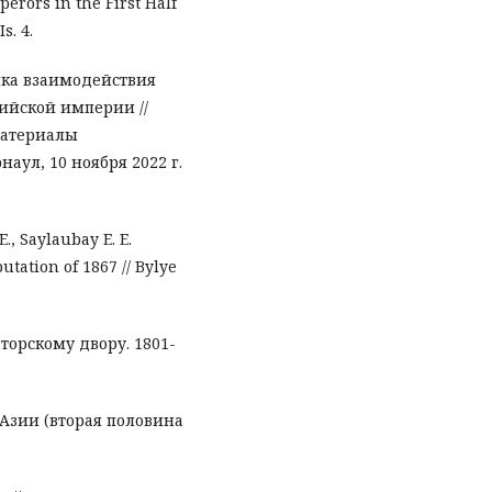
erors in the First Half
s. 4.
ика взаимодействия
ийской империи //
материалы
ул, 10 ноября 2022 г.
., Saylaubay E. E.
utation of 1867 // Bylye
торскому двору. 1801-
 Азии (вторая половина