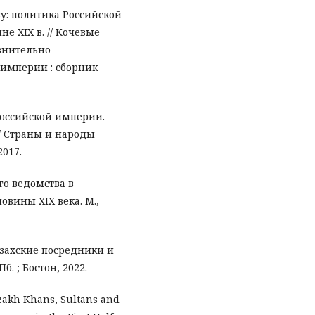
ву: политика Российской
е XIX в. // Кочевые
авнительно-
 империи : сборник
 Российской империи.
/ Страны и народы
2017.
го ведомства в
овины XIX века. М.,
захские посредники и
б. ; Бостон, 2022.
azakh Khans, Sultans and