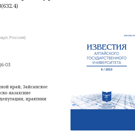
(632.4)
аул, Россия)
3)6-03
ной край, Зайсанское
йско-казахские
 депутации, практики