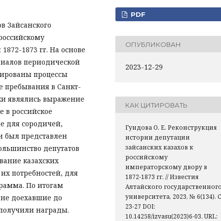
PDF
ов Зайсанского
 российскому
ОПУБЛИКОВАН
1872-1873 гг. На основе
риалов периодической
2023-12-29
уированы процессы
е пребывания в Санкт-
дки являлись выражение
КАК ЦИТИРОВАТЬ
е в российское
е для сородичей,
Гундова О. Е. Реконструкция
и был представлен
истории депутации
зайсанских казахов к
ольшинство депутатов
российскому
вание казахских
императорскому двору в
 их потребностей, для
1872-1873 гг. // Известия
рамма. По итогам
Алтайского государственног
университета, 2023, № 6(134). С
 не доехавшие до
23-27 DOI:
 получили награды.
10.14258/izvasu(2023)6-03. URL: