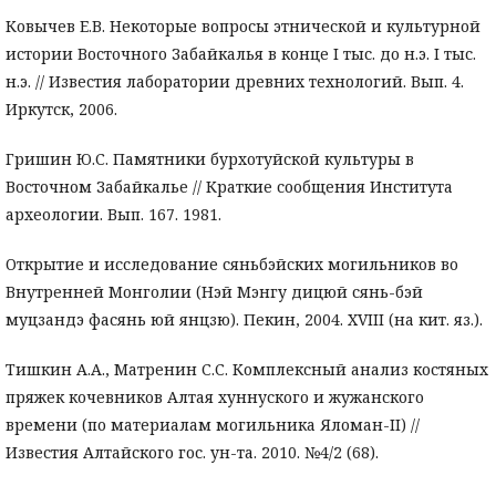
Ковычев Е.В. Некоторые вопросы этнической и культурной
истории Восточного Забайкалья в конце I тыс. до н.э. I тыс.
н.э. // Известия лаборатории древних технологий. Вып. 4.
Иркутск, 2006.
Гришин Ю.С. Памятники бурхотуйской культуры в
Восточном Забайкалье // Краткие сообщения Института
археологии. Вып. 167. 1981.
Открытие и исследование сяньбэйских могильников во
Внутренней Монголии (Нэй Мэнгу дицюй сянь-бэй
муцзандэ фасянь юй янцзю). Пекин, 2004. XVIII (на кит. яз.).
Тишкин А.А., Матренин С.С. Комплексный анализ костяных
пряжек кочевников Алтая хуннуского и жужанского
времени (по материалам могильника Яломан-II) //
Известия Алтайского гос. ун-та. 2010. №4/2 (68).