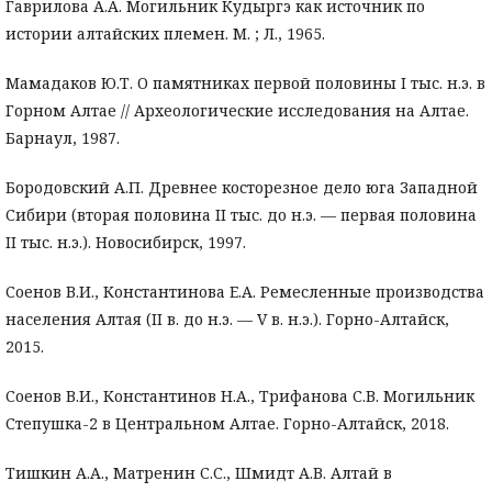
Гаврилова А.А. Могильник Кудыргэ как источник по
истории алтайских племен. М. ; Л., 1965.
Мамадаков Ю.Т. О памятниках первой половины I тыс. н.э. в
Горном Алтае // Археологические исследования на Алтае.
Барнаул, 1987.
Бородовский А.П. Древнее косторезное дело юга Западной
Сибири (вторая половина II тыс. до н.э. — первая половина
II тыс. н.э.). Новосибирск, 1997.
Соенов В.И., Константинова Е.А. Ремесленные производства
населения Алтая (II в. до н.э. — V в. н.э.). Горно-Алтайск,
2015.
Соенов В.И., Константинов Н.А., Трифанова С.В. Могильник
Степушка-2 в Центральном Алтае. Горно-Алтайск, 2018.
Тишкин А.А., Матренин С.С., Шмидт А.В. Алтай в