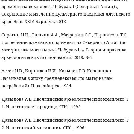
времени на комплексе Чобурак-I (Северный Алтай) //
Сохранение и изучение культурного наследия Алтайского
края. Вып. XXIV. Барнаул, 2018.
Серегин Н.Н., Тишкин А.А., Матренин С.С., Паршикова Т.С.
Погребение жужанского времени из Северного Алтая (по
материалам могильника Чобурак-I) // Теория и практика
археологических исследований. 2019. №4.
Асеев И.В., Кириллов И.И., Ковычев Е.В. Кочевники
Забайкалья в эпоху средневековья (по материалам
погребений). Новосибирск, 1984.
Давыдова А.В. Иволгинский археологический комплекс. Т.
1: Иволгинское городище. СПб., 1995.
Давыдова А.В. Иволгинский археологический комплекс. Т.
2: Иволгинский могильник. СПб., 1996.