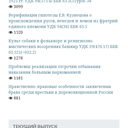
1925 гг. УДК 94(575.4) ББК 63.3(5Тур)6-38
3099
Верификация гипотезы Е.В. Кузнецова о
происхождении русов, венедов и лемов из фратрий
единого племени УДК 94(36) ББК 63.5
1520
Культ собаки в фольклоре и религиозно-
мистических воззрениях башкир УДК 39(470.57) ББК
63.521(=632.2)
1278
Проблемы реализации отсрочки отбывания
наказания больным наркоманией
1181
Нравственно-правовые особенности заключения
брака среди крестьян в дореволюционной России
881
ТЕКУЩИЙ ВЫПУСК