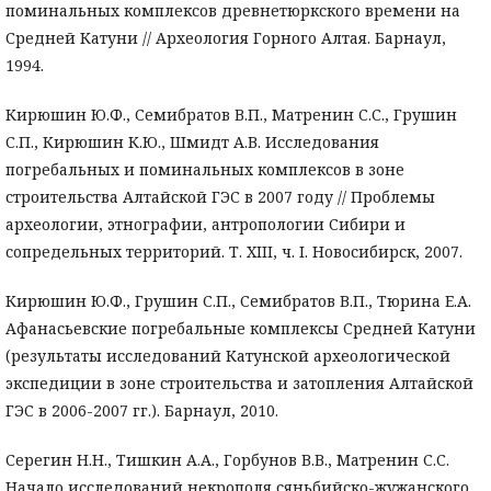
поминальных комплексов древнетюркского времени на
Средней Катуни // Археология Горного Алтая. Барнаул,
1994.
Кирюшин Ю.Ф., Семибратов В.П., Матренин С.С., Грушин
С.П., Кирюшин К.Ю., Шмидт А.В. Исследования
погребальных и поминальных комплексов в зоне
строительства Алтайской ГЭС в 2007 году // Проблемы
археологии, этнографии, антропологии Сибири и
сопредельных территорий. Т. XIII, ч. I. Новосибирск, 2007.
Кирюшин Ю.Ф., Грушин С.П., Семибратов В.П., Тюрина Е.А.
Афанасьевские погребальные комплексы Средней Катуни
(результаты исследований Катунской археологической
экспедиции в зоне строительства и затопления Алтайской
ГЭС в 2006-2007 гг.). Барнаул, 2010.
Серегин Н.Н., Тишкин А.А., Горбунов В.В., Матренин С.С.
Начало исследований некрополя сяньбийско-жужанского