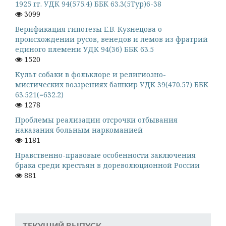
1925 гг. УДК 94(575.4) ББК 63.3(5Тур)6-38
3099
Верификация гипотезы Е.В. Кузнецова о
происхождении русов, венедов и лемов из фратрий
единого племени УДК 94(36) ББК 63.5
1520
Культ собаки в фольклоре и религиозно-
мистических воззрениях башкир УДК 39(470.57) ББК
63.521(=632.2)
1278
Проблемы реализации отсрочки отбывания
наказания больным наркоманией
1181
Нравственно-правовые особенности заключения
брака среди крестьян в дореволюционной России
881