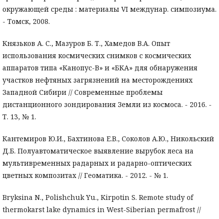
окружающей среды : материалы VI междунар. симпозиума.
- Томск, 2008.
Князьков А. С., Мазуров Б. Т., Хамедов В.А. Опыт
использования космических снимков с космических
аппаратов типа «Канопус-В» и «БКА» для обнаружения
участков нефтяных загрязнений на месторождениях
Западной Сибири // Современные проблемы
дистанционного зондирования Земли из космоса. - 2016. -
Т. 13, № 1.
Кантемиров Ю.И., Бахтинова Е.В., Соколов А.Ю., Никольский
Д.Б. Полуавтоматическое выявление вырубок леса на
мультивременных радарных и радарно-оптических
цветных композитах // Геоматика. - 2012. - № 1.
Bryksina N., Polishchuk Yu., Kirpotin S. Remote study of
thermokarst lake dynamics in West-Siberian permafrost //