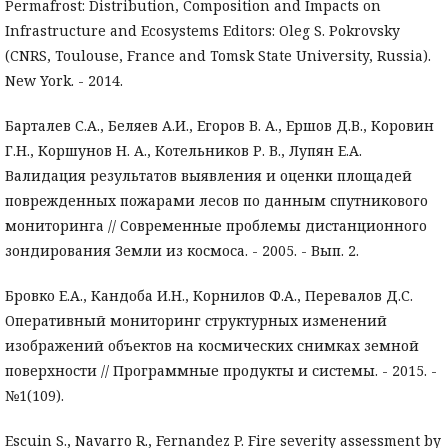
Permafrost: Distribution, Composition and Impacts on
Infrastructure and Ecosystems Editors: Oleg S. Pokrovsky
(CNRS, Toulouse, France and Tomsk State University, Russia).
New York. - 2014.
Барталев С.А., Беляев А.И., Егоров В. А., Ершов Д.В., Коровин
Г.Н., Коршунов Н. А., Котельников Р. В., Лупян Е.А.
Валидация результатов выявления и оценки площадей
поврежденных пожарами лесов по данным спутникового
мониторинга // Современные проблемы дистанционного
зондирования Земли из космоса. - 2005. - Вып. 2.
Бровко Е.А., Кандоба И.Н., Корнилов Ф.А., Перевалов Д.С.
Оперативный мониторинг структурных изменений
изображений объектов на космических снимках земной
поверхности // Программные продукты и системы. - 2015. -
№1(109).
Escuin S., Navarro R., Fernandez P. Fire severity assessment by