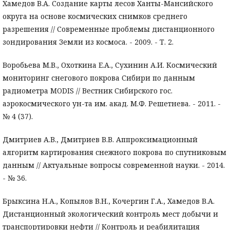
Хамедов В.А. Создание карты лесов Ханты-Мансийского
округа на основе космических снимков среднего
разрешения // Современные проблемы дистанционного
зондирования Земли из космоса. - 2009. - Т. 2.
Воробьева М.В., Охоткина Е.А., Сухинин А.И. Космический
мониторинг снегового покрова Сибири по данным
радиометра MODIS // Вестник Сибирского гос.
аэрокосмического ун-та им. акад. М.Ф. Решетнева. - 2011. -
№ 4 (37).
Дмитриев А.В., Дмитриев В.В. Аппроксимационный
алгоритм картирования снежного покрова по спутниковым
данным // Актуальные вопросы современной науки. - 2014.
- № 36.
Брыксина Н.А., Копылов В.Н., Кочергин Г.А., Хамедов В.А.
Дистанционный экологический контроль мест добычи и
транспортировки нефти // Контроль и реабилитация