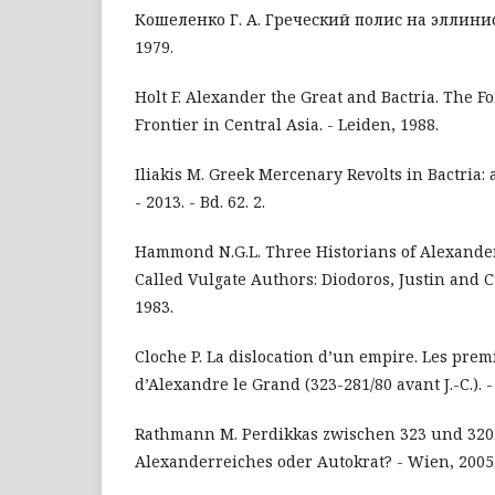
Кошеленко Г. А. Греческий полис на эллинис
1979.
Holt F. Alexander the Great and Bactria. The F
Frontier in Central Asia. - Leiden, 1988.
Iliakis M. Greek Mercenary Revolts in Bactria: a
- 2013. - Bd. 62. 2.
Hammond N.G.L. Three Historians of Alexander
Called Vulgate Authors: Diodoros, Justin and C
1983.
Cloche P. La dislocation d’un empire. Les pre
d’Alexandre le Grand (323-281/80 avant J.-C.). - 
Rathmann M. Perdikkas zwischen 323 und 320.
Alexanderreiches oder Autokrat? - Wien, 2005