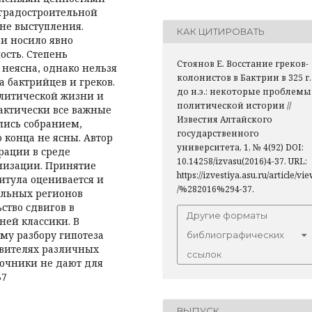
 градостроительной
не выступления.
КАК ЦИТИРОВАТЬ
 и носило явно
сть. Степень
Стоянов Е. Восстание греков-
 неясна, однако нельзя
колонистов в Бактрии в 325 г.
а бактрийцев и греков.
до н.э.: некоторые проблемы
литической жизни и
политической истории //
рактически все важные
Известия Алтайского
ись собранием,
государственного
 конца не ясны. Автор
университета, 1, № 4(92) DOI:
рации в среде
10.14258/izvasu(2016)4-37. URL:
низации. Принятие
https://izvestiya.asu.ru/article/vi
итула оценивается и
/%282016%294-37.
ельных регионов
ство сдвигов в
Другие форматы
ней классики. В
му разбору гипотеза
библиографических
авителях различных
ссылок
точники не дают для
37
ВЫПУСК