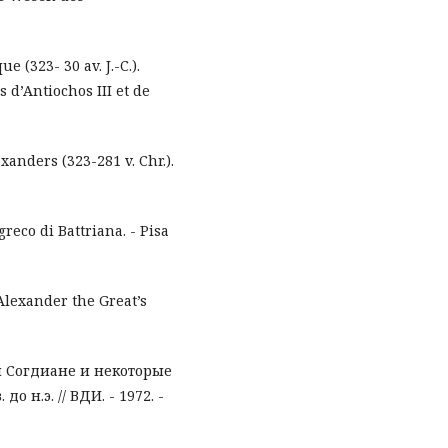
e (323- 30 av. J.-C.).
 d’Antiochos III et de
anders (323-281 v. Chr.).
reco di Battriana. - Pisa
 Alexander the Great’s
и Согдиане и некоторые
 н.э. // ВДИ. - 1972. -