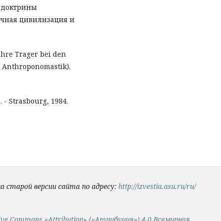
 доктрины
ичная цивилизация и
hre Trager bei den
n Anthroponomastik).
 - Strasbourg, 1984.
на старой версии сайта по адресу:
http://izvestia.asu.ru/ru/
ive Commons «Attribution» («Атрибуция») 4.0 Всемирная
.