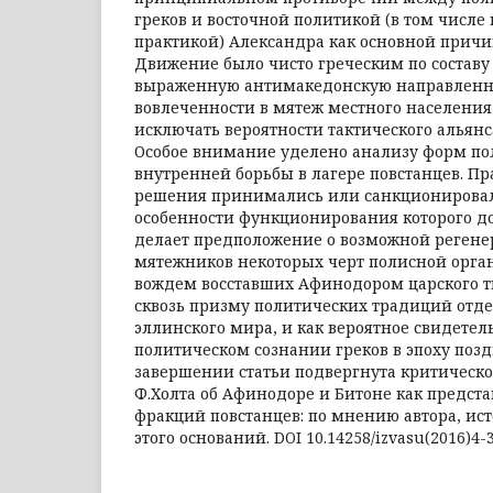
греков и восточной политикой (в том числе
практикой) Александра как основной причи
Движение было чисто греческим по составу
выраженную антимакедонскую направленно
вовлеченности в мятеж местного населения
исключать вероятности тактического альянс
Особое внимание уделено анализу форм по
внутренней борьбы в лагере повстанцев. П
решения принимались или санкционировал
особенности функционирования которого до
делает предположение о возможной регене
мятежников некоторых черт полисной орга
вождем восставших Афинодором царского т
сквозь призму политических традиций отд
эллинского мира, и как вероятное свидетель
политическом сознании греков в эпоху позд
завершении статьи подвергнута критическо
Ф.Холта об Афинодоре и Битоне как предст
фракций повстанцев: по мнению автора, ис
этого оснований. DOI 10.14258/izvasu(2016)4-