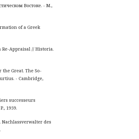
тическом Востоке. - М.,
ormation of a Greek
 Re-Appraisal // Historia.
 the Great. The So-
urtius. - Cambridge,
miers successeurs
P., 1959.
 Nachlassverwalter des
.