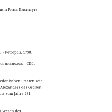
ии и Рима Института
 - Petropoli, 1738.
ия диадохов. - СПб.,
edonischen Staaten seit
e Alexanders des Großen
is zum Jahre 281. -
as Wesen des