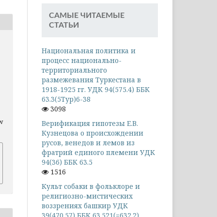
САМЫЕ ЧИТАЕМЫЕ
СТАТЬИ
Национальная политика и
процесс национально-
территориального
размежевания Туркестана в
1918-1925 гг. УДК 94(575.4) ББК
63.3(5Тур)6-38
3098
ew
Верификация гипотезы Е.В.
Кузнецова о происхождении
русов, венедов и лемов из
фратрий единого племени УДК
94(36) ББК 63.5
1516
Культ собаки в фольклоре и
религиозно-мистических
воззрениях башкир УДК
39(470.57) ББК 63.521(=632.2)