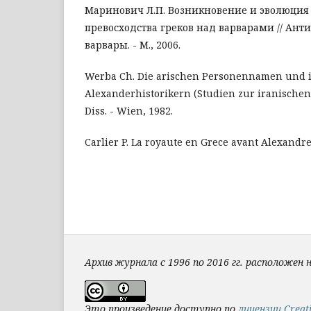
Маринович Л.П. Возникновение и эволюция
превосходства греков над варварами // Ант
варвары. - М., 2006.
Werba Ch. Die arischen Personennamen und i
Alexanderhistorikern (Studien zur iranische
Diss. - Wien, 1982.
Carlier P. La royaute en Grece avant Alexandre.
Архив журнала с 1996 по 2016 гг. расположен 
Это произведение доступно по
лицензии Creat