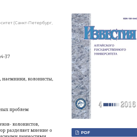
ситет (Санкт-Петербург,
)4-37
, наемники, колонисты,
рных проблем
еков- колонистов,
втор разделяет мнение о
PDF
лисными ценностями