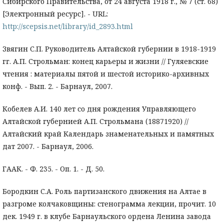
Сибирского Правительства, от 24 августа 1918 г., № 7 (ст. 68)
[Электронный ресурс]. - URL:
http://scepsis.net/library/id_2893.html
Звягин С.П. Руководитель Алтайской губернии в 1918-1919
гг. А.П. Строльман: конец карьеры и жизни // Гуляевские
чтения : материалы пятой и шестой историко-архивных
конф. - Вып. 2. - Барнаул, 2007.
Кобелев А.И. 140 лет со дня рождения Управляющего
Алтайской губернией А.П. Строльмана (18871920) //
Алтайский край Календарь знаменательных и памятных
дат 2007. - Барнаул, 2006.
ГААК. - Ф. 235. - Оп. 1. - Д. 50.
Бородкин С.А. Роль партизанского движения на Алтае в
разгроме колчаковщины: стенограмма лекции, прочит. 10
дек. 1949 г. в клубе Барнаульского ордена Ленина завода