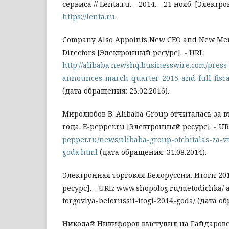
сервиса // Lenta.ru. - 2014. - 21 нояб. [Электр
https://lenta.ru
.
Company Also Appoints New CEO and New Mem
Directors [Электронный ресурс]. - URL:
http://alibaba.newshq.businesswire.com/press
announces-march-quarter-2015-and-full-fisca
(дата обращения: 23.02.2016).
Миролюбов В. Alibaba Group отчиталась за в
года. E-pepper.ru [Электронный ресурс]. - U
pepper.ru/news/alibaba-group-otchitalas-za-vt
goda.html
(дата обращения: 31.08.2014).
Электронная торговля Белоруссии. Итоги 20
ресурс]. - URL: www.shopolog.ru/metodichka/ 
torgovlya-belorussii-itogi-2014-goda/ (дата о
Николай Никифоров выступил на Гайдаров