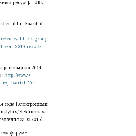
онный ресурс]. - URL:
ber of the Board of
-release/alibaba-group-
l-year-2015-results
торой квартал 2014
RL:
http://www.e-
oroj-kvartal-2014-
14 года [Электронный
analytics/elektronnaya-
бращения:23.02.2016).
ском форуме