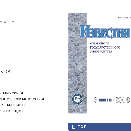
верситет
6)3-08
номическая
ернет, коммерческая
нет-магазин,
обализация
PDF