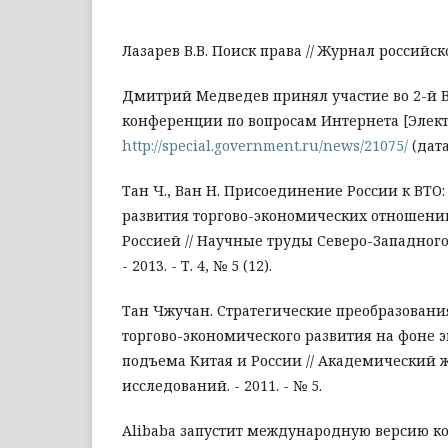
Лазарев В.В. Поиск права // Журнал российског
Дмитрий Медведев принял участие во 2-й
конференции по вопросам Интернета [Электр
http://special.government.ru/news/21075/
(дата
Тан Ч., Ван Н. Присоединение России к ВТО
развития торгово-экономических отношени
Россией // Научные труды Северо-Западного
- 2013. - Т. 4, № 5 (12).
Тан Чжучан. Стратегические преобразовани
торгово-экономического развития на фоне 
подъема Китая и России // Академический 
исследований. - 2011. - № 5.
Alibaba запустит международную версию к