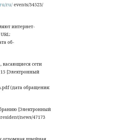
ru/ru/
events/34523/
ляют интернет-
 URL:
ата об-
, касающиеся сети
2015 [Электронный
on.pdf (дата обращения:
бранию [Электронный
resident/news/47173
ак огромная швейная