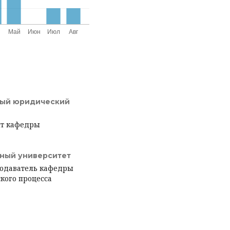
ный юридический
нт кафедры
нный университет
подаватель кафедры
ского процесса