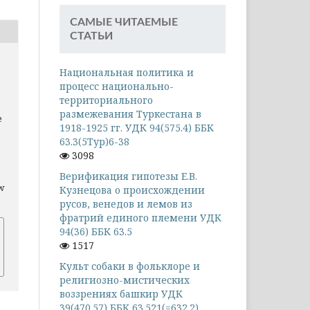
САМЫЕ ЧИТАЕМЫЕ
СТАТЬИ
Национальная политика и
процесс национально-
территориального
размежевания Туркестана в
е
1918-1925 гг. УДК 94(575.4) ББК
63.3(5Тур)6-38
3098
Верификация гипотезы Е.В.
ew
Кузнецова о происхождении
русов, венедов и лемов из
фратрий единого племени УДК
94(36) ББК 63.5
1517
Культ собаки в фольклоре и
религиозно-мистических
воззрениях башкир УДК
39(470.57) ББК 63.521(=632.2)