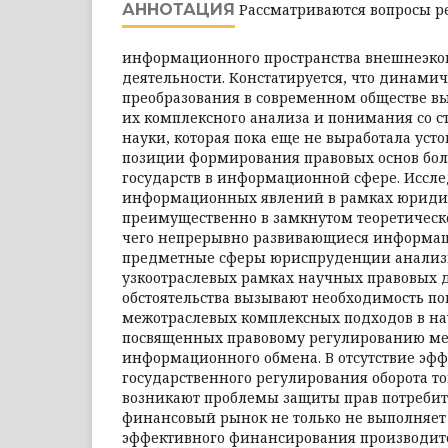
АННОТАЦИЯ
Рассматриваются вопросы р
информационного пространства внешнеэк
деятельности. Констатируется, что дина
преобразования в современном обществе в
их комплексного анализа и понимания со 
науки, которая пока еще не выработала уст
позиции формирования правовых основ бол
государств в информационной сфере. Иссл
информационных явлений в рамках юридич
преимущественно в замкнутом теоретическо
чего непрерывно развивающиеся информац
предметные сферы юриспруденции анализ
узкоотраслевых рамках научных правовых 
обстоятельства вызывают необходимость по
межотраслевых комплексных подходов в на
посвященных правовому регулированию ме
информационного обмена. В отсутствие эф
государственного регулирования оборота то
возникают проблемы защиты прав потребит
финансовый рынок не только не выполняе
эффективного финансирования производит