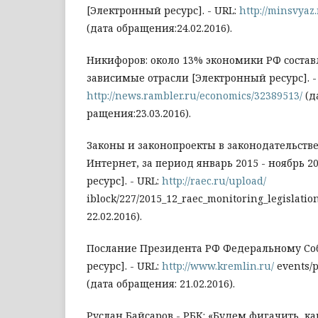
[Электронный ресурс]. - URL:
http://minsvyaz.
(дата обращения:24.02.2016).
Никифоров: около 13% экономики РФ состав
зависимые отрасли [Электронный ресурс]. -
http://news.rambler.ru/economics/32389513/
(д
ращения:23.03.2016).
Законы и законопроекты в законодательстве
Интернет, за период январь 2015 - ноябрь 
ресурс]. - URL:
http://raec.ru/upload/
iblock/227/2015_12_raec_monitoring_legislati
22.02.2016).
Послание Президента РФ Федеральному Со
ресурс]. - URL:
http://www.kremlin.ru/
events/p
(дата обращения: 21.02.2016).
Руслан Байсаров - РБК: «Будем фигачить, к