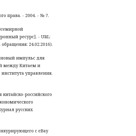
о права. - 2004. - № 7.
 Всемирной
онный ресурс]. - URL:
 обращения: 24.02.2016).
: новый импульс для
й между Китаем и
 института управления.
я китайско-российского
экономического
журнал русских
онкурирующего с eBay