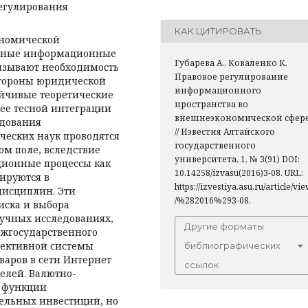
егулирования
КАК ЦИТИРОВАТЬ
ономической
мичные информационные
Губарева А., Коваленко К.
ызывают необходимость
Правовое регулирование
стороны юридической
информационного
ойчивые теоретические
пространства во
ее тесной интеграции
внешнеэкономической сфер
едования
// Известия Алтайского
еских наук проводятся
государственного
м поле, вследствие
университета, 1, № 3(91) DOI:
ионные процессы как
10.14258/izvasu(2016)3-08. URL:
ируются в
https://izvestiya.asu.ru/article/vi
дисциплин. Эти
/%282016%293-08.
иска и выбора
учных исследованиях,
Другие форматы
жгосударственного
фективной системы
библиографических
варов в сети Интернет
ссылок
елей. Валютно-
т функции
ельных инвестиций, но