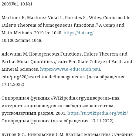
2009.Vol. 10.№1.
Martinez F., Martinez-Vidal I., Paredes S., Wiley. Conformable
Euler’s Theorem of homogeneous functions // A Comp and
Math Methods. 2019.1:e 1048.
https://doi.org/
10.1002/cmm4.1048.
Adewumi M. Homogeneous Functions, Eulers Theorem and
Partial Molar Quantities // сайт Pen State College of Earth and
Mineral Sciences.
https://www.e-education.psu
.
edu/png520/search/node/homogeneous. (дата обращения:
17.11.2022)
Однородная функция //Wikipedia.org:универсаль-ная
интернет-энциклопедия со свободным контентом,
русскоязычный раздел, 2001.
https://ru.wikipedia.org/wiki/
Однородная функция (дата обращения: 17.11.2022).
Бугров Я.С., Никольский С.М. Высшая математика : учебник