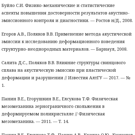
Буйло С.И. Физико-механические и статистические
аспекты повышения достоверности результатов акустико-
эмиссионного контроля и диагностики. — Ростов н/Д., 2008.
Егоров А.В., Поляков В.В. Применение метода акустической
эмиссии к исследованию деформационного поведения
структурно-неоднородных материалов. — Барнаул, 2008.
Салита Д.С., Поляков В.В. Влияние структуры свинцового
сплава на акустическую эмиссию при пластической
деформации и разрушении // Известия АлтГУ — 2017. — №
1.
Панин В.Е., Егорушкин В.Е., Елсукова Т.Ф. Физическая
мезомеханика зернограничного скольжения в
деформируемом поликристалле // Физическая
мезомеханика. — 2011. — Т. 14.
Панин В.Е., Елсукова Т.Ф., Панин А.В., Кузина О.Ю., Кузнецов