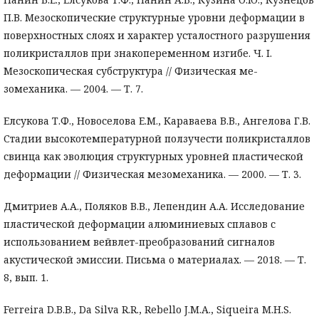
П.В. Мезоскопические структурные уровни деформации в
поверхностных слоях и характер усталостного разрушения
поликристаллов при знакопеременном изгибе. Ч. I.
Мезоскопическая субструктура // Физическая ме-
зомеханика. — 2004. — Т. 7.
Елсукова Т.Ф., Новоселова Е.М., Караваева В.В., Ангелова Г.В.
Стадии высокотемпературной ползучести поликристаллов
свинца как эволюция структурных уровней пластической
деформации // Физическая мезомеханика. — 2000. — Т. 3.
Дмитриев А.А., Поляков В.В., Лепендин А.А. Исследование
пластической деформации алюминиевых сплавов с
использованием вейвлет-преобразований сигналов
акустической эмиссии. Письма о материалах. — 2018. — Т.
8, вып. 1.
Ferreira D.B.B., Da Silva R.R., Rebello J.M.A., Siqueira M.H.S.