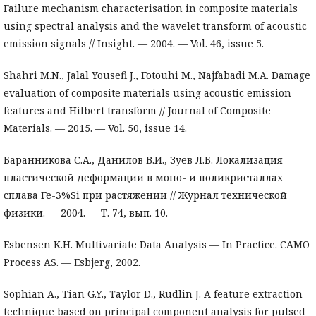
Failure mechanism characterisation in composite materials
using spectral analysis and the wavelet transform of acoustic
emission signals // Insight. — 2004. — Vol. 46, issue 5.
Shahri M.N., Jalal Yousefi J., Fotouhi M., Najfabadi M.A. Damage
evaluation of composite materials using acoustic emission
features and Hilbert transform // Journal of Composite
Materials. — 2015. — Vol. 50, issue 14.
Баранникова С.А., Данилов В.И., Зуев Л.Б. Локализация
пластической деформации в моно- и поликристаллах
сплава Fe-3%Si при растяжении // Журнал технической
физики. — 2004. — Т. 74, вып. 10.
Esbensen K.H. Multivariate Data Analysis — In Practice. CAMO
Process AS. — Esbjerg, 2002.
Sophian A., Tian G.Y., Taylor D., Rudlin J. A feature extraction
technique based on principal component analysis for pulsed