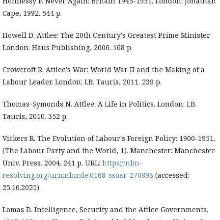
Hennessy P. Never Again: Britain 1945-1951. London: Jonathan
Cape, 1992. 544 p.
Howell D. Attlee: The 20th Century's Greatest Prime Minister.
London: Haus Publishing, 2006. 168 p.
Crowcroft R. Attlee's War: World War II and the Making of a
Labour Leader. London: I.B. Tauris, 2011. 239 p.
Thomas-Symonds N. Attlee: A Life in Politics. London: I.B.
Tauris, 2010. 352 p.
Vickers R. The Evolution of Labour's Foreign Policy: 1900-1951.
(The Labour Party and the World, 1). Manchester: Manchester
Univ. Press. 2004. 241 p. URL:
https://nbn-
resolving.org/urn:nbn:de:0168-ssoar-270893
(accessed:
25.10.2025).
Lomas D. Intelligence, Security and the Attlee Governments,