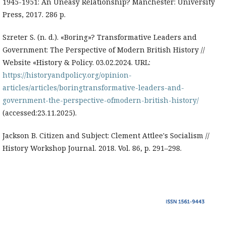
1945-1951: An Uneasy Relationship? Manchester: University
Press, 2017. 286 p.
Szreter S. (n. d.). «Boring»? Transformative Leaders and
Government: The Perspective of Modern British History //
Website «History & Policy. 03.02.2024. URL:
https://historyandpolicy.org/opinion-
articles/articles/boringtransformative-leaders-and-
government-the-perspective-ofmodern-british-history/
(accessed:23.11.2025).
Jackson B. Citizen and Subject: Clement Attlee's Socialism //
History Workshop Journal. 2018. Vol. 86, p. 291–298.