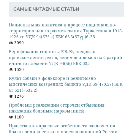
САМЫЕ ЧИТАЕМЫЕ СТАТЬИ
Национальная политика и процесс национально-
территориального размежевания Туркестана в 1918-
1925 гг. УДК 94(575.4) ББК 63.3(5Тур)6-38
3099
Верификация гипотезы Е.В. Кузнецова о
происхождении русов, венедов и лемов из фратрий
единого племени УДК 94(36) ББК 63.5
1520
Культ собаки в фольклоре и религиозно-
мистических воззрениях башкир УДК 39(470.57) ББК
63.521(=632.2)
1276
Проблемы реализации отсрочки отбывания
наказания больным наркоманией
1180
Нравственно-правовые особенности заключения
брака среди крестьян в дореволюционной России