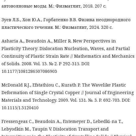
автоволновые моды. М.: Физматлит, 2018. 207 с.
Зуев Л.Б., Хон Ю.А., Горбатенко В.В. Физика неоднородного
пластического течения. М.: Физматлит, 2024. 320 с.
Asharia A., Beaudoin A., Miller R. New Perspectives in
Plasticity Theory: Dislocation Nucleation, Waves, and Partial
Continuity of Plastic Strain Rate // Mathematics and Mechanics
of Solids. 2008. Vol. 13. № 2. P 292-315. DOI:
10.1177/1081286507086903
McDonald R.J., Efstathiou C., Kurath P. The Wavelike Plastic
Deformation of Single Crystal Copper // Journal of Engineering
Materials and Technology. 2009. Vol. 131. №. 3. P. 692-703. DOI:
10.1115/1.3120410
Fressengeas C., Beaudoin A., Entemeyer D., Lebedki-na T.,
Lebyodkin M., Taupin V. Dislocation Transport and