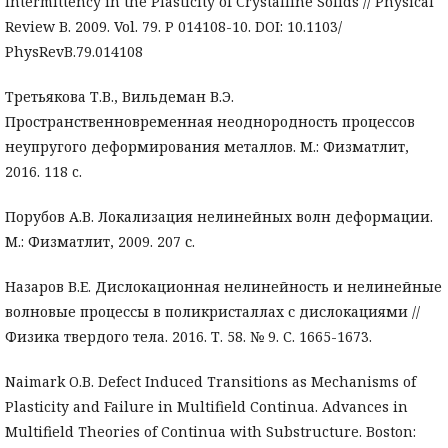
Intermittency in the Plasticity of Crystalline Solids // Physical
Review B. 2009. Vol. 79. P 014108-10. DOI: 10.1103/
PhysRevB.79.014108
Третьякова Т.В., Вильдеман В.Э.
Пространственновременная неоднородность процессов
неупругого деформирования металлов. М.: Физматлит,
2016. 118 c.
Порубов А.В. Локализация нелинейных волн деформации.
М.: Физматлит, 2009. 207 с.
Назаров В.Е. Дислокационная нелинейность и нелинейные
волновые процессы в поликристаллах с дислокациями //
Физика твердого тела. 2016. Т. 58. № 9. С. 1665-1673.
Naimark O.B. Defect Induced Transitions as Mechanisms of
Plasticity and Failure in Multifield Continua. Advances in
Multifield Theories of Continua with Substructure. Boston: