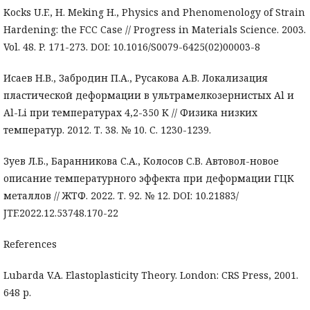
Kocks U.F., H. Meking H., Physics and Phenomenology of Strain
Hardening: the FCC Case // Progress in Materials Science. 2003.
Vol. 48. P. 171-273. DOI: 10.1016/S0079-6425(02)00003-8
Исаев Н.В., Забродин П.А., Русакова А.В. Локализация
пластической деформации в ультрамелкозернистых Al и
Al-Li при температурах 4,2-350 К // Физика низких
температур. 2012. Т. 38. № 10. С. 1230-1239.
Зуев Л.Б., Баранникова С.А., Колосов С.В. Автовол-новое
описание температурного эффекта при деформации ГЦК
металлов // ЖТФ. 2022. Т. 92. № 12. DOI: 10.21883/
JTF.2022.12.53748.170-22
References
Lubarda V.A. Elastoplasticity Theory. London: CRS Press, 2001.
648 p.