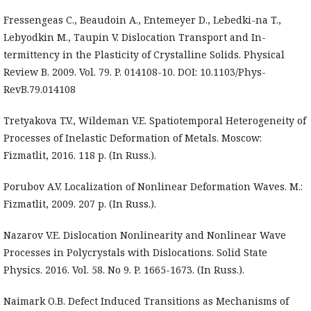
Fressengeas C., Beaudoin A., Entemeyer D., Lebedki-na T.,
Lebyodkin M., Taupin V. Dislocation Transport and In-
termittency in the Plasticity of Crystalline Solids. Physical
Review B. 2009. Vol. 79. P. 014108-10. DOI: 10.1103/Phys-
RevB.79.014108
Tretyakova T.V., Wildeman V.E. Spatiotemporal Heterogeneity of
Processes of Inelastic Deformation of Metals. Moscow:
Fizmatlit, 2016. 118 p. (In Russ.).
Porubov A.V. Localization of Nonlinear Deformation Waves. M.:
Fizmatlit, 2009. 207 p. (In Russ.).
Nazarov V.E. Dislocation Nonlinearity and Nonlinear Wave
Processes in Polycrystals with Dislocations. Solid State
Physics. 2016. Vol. 58. No 9. P. 1665-1673. (In Russ.).
Naimark O.B. Defect Induced Transitions as Mechanisms of