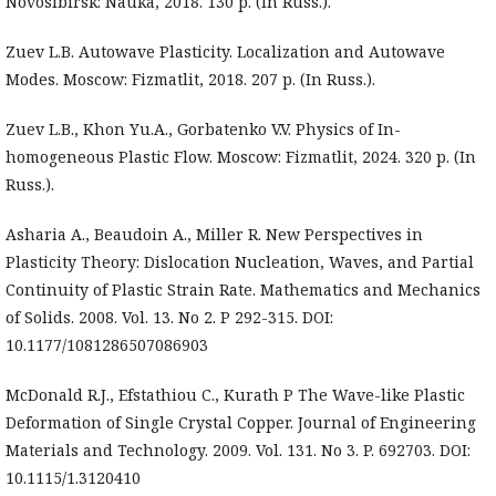
Novosibirsk: Nauka, 2018. 130 p. (In Russ.).
Zuev L.B. Autowave Plasticity. Localization and Autowave
Modes. Moscow: Fizmatlit, 2018. 207 p. (In Russ.).
Zuev L.B., Khon Yu.A., Gorbatenko V.V. Physics of In-
homogeneous Plastic Flow. Moscow: Fizmatlit, 2024. 320 p. (In
Russ.).
Asharia A., Beaudoin A., Miller R. New Perspectives in
Plasticity Theory: Dislocation Nucleation, Waves, and Partial
Continuity of Plastic Strain Rate. Mathematics and Mechanics
of Solids. 2008. Vol. 13. No 2. P 292-315. DOI:
10.1177/1081286507086903
McDonald R.J., Efstathiou C., Kurath P The Wave-like Plastic
Deformation of Single Crystal Copper. Journal of Engineering
Materials and Technology. 2009. Vol. 131. No 3. P. 692703. DOI:
10.1115/1.3120410