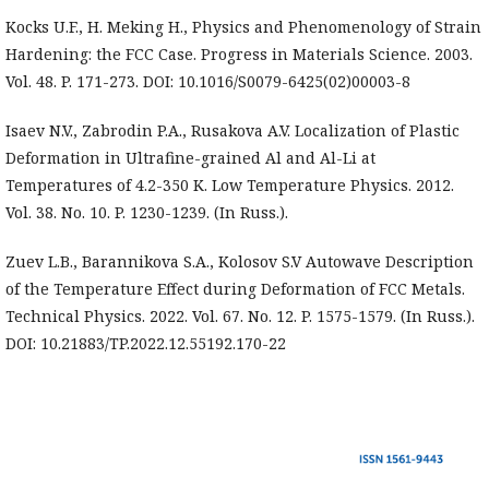
Kocks U.F., H. Meking H., Physics and Phenomenology of Strain
Hardening: the FCC Case. Progress in Materials Science. 2003.
Vol. 48. P. 171-273. DOI: 10.1016/S0079-6425(02)00003-8
Isaev N.V., Zabrodin P.A., Rusakova A.V. Localization of Plastic
Deformation in Ultrafine-grained Al and Al-Li at
Temperatures of 4.2-350 K. Low Temperature Physics. 2012.
Vol. 38. No. 10. P. 1230-1239. (In Russ.).
Zuev L.B., Barannikova S.A., Kolosov S.V Autowave Description
of the Temperature Effect during Deformation of FCC Metals.
Technical Physics. 2022. Vol. 67. No. 12. P. 1575-1579. (In Russ.).
DOI: 10.21883/TP.2022.12.55192.170-22