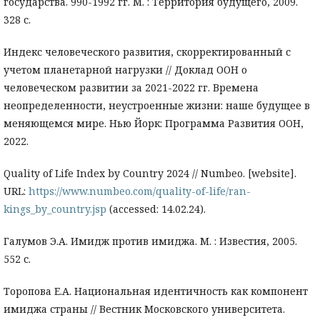
государства. 990-1992 гг. М. : Территория будущего, 2009.
328 с.
Индекс человеческого развития, скорректированный с
учетом планетарной нагрузки // Доклад ООН о
человеческом развитии за 2021-2022 гг. Времена
неопределенности, неустроенные жизни: наше будущее в
меняющемся мире. Нью Йорк: Программа Развития ООН,
2022.
Quality of Life Index by Country 2024 // Numbeo. [website].
URL:
https://www.numbeo.com/quality-of-life/ran-
kings_by_country.jsp
(accessed: 14.02.24).
Галумов Э.А. Имидж против имиджа. М. : Известия, 2005.
552 с.
Торопова Е.А. Национальная идентичность как компонент
имиджа страны // Вестник Московского университета.