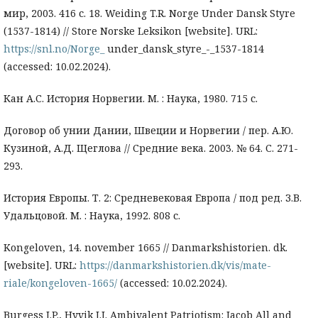
мир, 2003. 416 с. 18. Weiding T.R. Norge Under Dansk Styre
(1537-1814) // Store Norske Leksikon [website]. URL:
https://snl.no/Norge_
under_dansk_styre_-_1537-1814
(accessed: 10.02.2024).
Кан А.С. История Норвегии. М. : Наука, 1980. 715 с.
Договор об унии Дании, Швеции и Норвегии / пер. А.Ю.
Кузиной, А.Д. Щеглова // Средние века. 2003. № 64. С. 271-
293.
История Европы. Т. 2: Средневековая Европа / под ред. З.В.
Удальцовой. М. : Наука, 1992. 808 с.
Kongeloven, 14. november 1665 // Danmarkshistorien. dk.
[website]. URL:
https://danmarkshistorien.dk/vis/mate-
riale/kongeloven-1665/
(accessed: 10.02.2024).
Burgess J.P., Hyvik J.J. Ambivalent Patriotism: Jacob All and