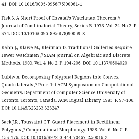
41. DOI: 10.1016/0095-8956(75)90061-1
Fisk S. A Short Proof of Chvatal’s Watchman Theorem //
Journal of Combinatorial Theory, Series B. 1978. Vol. 24. No 3. P.
374. DOI: 10.1016/0095-8956(78)90059-X
Kahn J., Klawe M., Kleitman D. Traditional Galleries Require
Fewer Watchmen // SIAM Journal on Algebraic and Discrete
Methods. 1983. Vol. 4. No 2. P. 194-206. DOI: 10.1137/0604020
Lubiw A. Decomposing Polygonal Regions into Convex
Quadrilaterals // Proc. 1st ACM Symposium on Computational
Geometry. Department of Computer Science University of
Toronto. Toronto, Canada. ACM Digital Library. 1985. P. 97-106.
DOI: 10.1145/323233.323247
Sack J.R., Toussaint G.T. Guard Placement in Rectilinear
Polygons // Computational Morphology. 1988. Vol. 6. No C. P.
153-176. DOI: 10.1016/B978-0-444-70467-2.50016-3