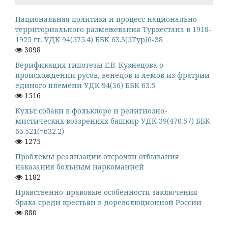
Национальная политика и процесс национально-
территориального размежевания Туркестана в 1918-
1925 гг. УДК 94(575.4) ББК 63.3(5Тур)6-38
3098
Верификация гипотезы Е.В. Кузнецова о
происхождении русов, венедов и лемов из фратрий
единого племени УДК 94(36) ББК 63.5
1516
Культ собаки в фольклоре и религиозно-
мистических воззрениях башкир УДК 39(470.57) ББК
63.521(=632.2)
1275
Проблемы реализации отсрочки отбывания
наказания больным наркоманией
1182
Нравственно-правовые особенности заключения
брака среди крестьян в дореволюционной России
880