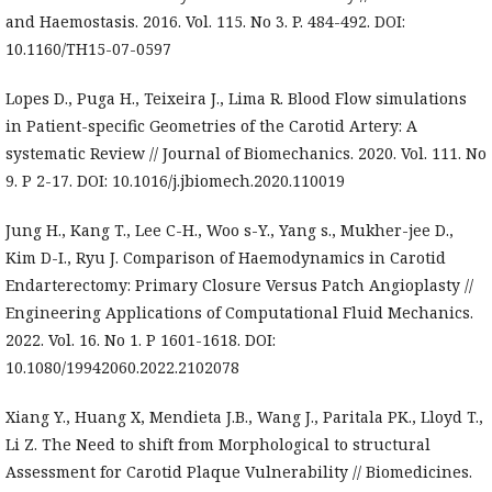
and Haemostasis. 2016. Vol. 115. No 3. P. 484-492. DOI:
10.1160/TH15-07-0597
Lopes D., Puga H., Teixeira J., Lima R. Blood Flow simulations
in Patient-specific Geometries of the Carotid Artery: A
systematic Review // Journal of Biomechanics. 2020. Vol. 111. No
9. P 2-17. DOI: 10.1016/j.jbiomech.2020.110019
Jung H., Kang T., Lee C-H., Woo s-Y., Yang s., Mukher-jee D.,
Kim D-I., Ryu J. Comparison of Haemodynamics in Carotid
Endarterectomy: Primary Closure Versus Patch Angioplasty //
Engineering Applications of Computational Fluid Mechanics.
2022. Vol. 16. No 1. P 1601-1618. DOI:
10.1080/19942060.2022.2102078
Xiang Y., Huang X, Mendieta J.B., Wang J., Paritala PK., Lloyd T.,
Li Z. The Need to shift from Morphological to structural
Assessment for Carotid Plaque Vulnerability // Biomedicines.