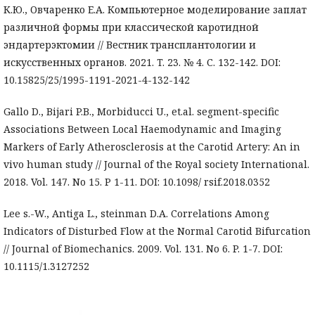
К.Ю., Овчаренко Е.А. Компьютерное моделирование заплат
различной формы при классической каротидной
эндартерэктомии // Вестник трансплантологии и
искусственных органов. 2021. T. 23. № 4. С. 132-142. DOI:
10.15825/25/1995-1191-2021-4-132-142
Gallo D., Bijari P.B., Morbiducci U., et.al. segment-specific
Associations Between Local Haemodynamic and Imaging
Markers of Early Atherosclerosis at the Carotid Artery: An in
vivo human study // Journal of the Royal society International.
2018. Vol. 147. No 15. P 1-11. DOI: 10.1098/ rsif.2018.0352
Lee s.-W., Antiga L., steinman D.A. Correlations Among
Indicators of Disturbed Flow at the Normal Carotid Bifurcation
// Journal of Biomechanics. 2009. Vol. 131. No 6. P. 1-7. DOI:
10.1115/1.3127252