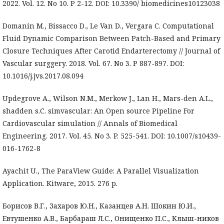
2022. Vol. 12. No 10. P 2-12. DOI: 10.3390/ biomedicines10123038
Domanin M., Bissacco D., Le Van D., Vergara C. Computational
Fluid Dynamic Comparison Between Patch-Based and Primary
Closure Techniques After Carotid Endarterectomy // Journal of
Vascular surggery. 2018. Vol. 67. No 3. P 887-897. DOI:
10.1016/j.jvs.2017.08.094
Updegrove A., Wilson N.M., Merkow J., Lan H., Mars-den A.L.,
shadden s.C. simvascular: An Open source Pipeline For
Cardiovascular simulation // Annals of Biomedical
Engineering. 2017. Vol. 45. No 3. P. 525-541. DOI: 10.1007/s10439-
016-1762-8
Ayachit U., The ParaView Guide: A Parallel Visualization
Application. Kitware, 2015. 276 p.
Борисов В.Г., Захаров Ю.Н., Казанцев А.Н. Шокин Ю.И.,
Евтушенко А.В., Барбараш Л.С., Онищенко П.С., Клыш-ников