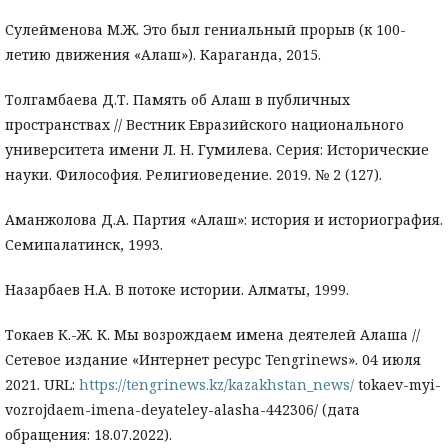
Сулейменова М.Ж. Это был гениальный прорыв (к 100-
летию движения «Алаш»). Караганда, 2015.
Толгамбаева Д.Т. Память об Алаш в публичных
пространствах // Вестник Евразийского национального
университета имени Л. Н. Гумилева. Серия: Исторические
науки. Философия. Религиоведение. 2019. № 2 (127).
Аманжолова Д.А. Партия «Алаш»: история и историография.
Семипалатинск, 1993.
Назарбаев Н.А. В потоке истории. Алматы, 1999.
Токаев К.-Ж. К. Мы возрождаем имена деятелей Алаша //
Сетевое издание «Интернет ресурс Tengrinews». 04 июля
2021. URL:
https://tengrinews.kz/kazakhstan_news/
tokaev-myi-
vozrojdaem-imena-deyateley-alasha-442306/ (дата
обращения: 18.07.2022).