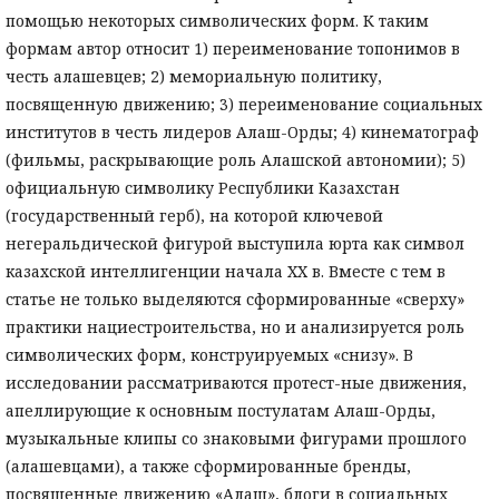
помощью некоторых символических форм. К таким
формам автор относит 1) переименование топонимов в
честь алашевцев; 2) мемориальную политику,
посвященную движению; 3) переименование социальных
институтов в честь лидеров Алаш-Орды; 4) кинематограф
(фильмы, раскрывающие роль Алашской автономии); 5)
официальную символику Республики Казахстан
(государственный герб), на которой ключевой
негеральдической фигурой выступила юрта как символ
казахской интеллигенции начала XX в. Вместе с тем в
статье не только выделяются сформированные «сверху»
практики нациестроительства, но и анализируется роль
символических форм, конструируемых «снизу». В
исследовании рассматриваются протест-ные движения,
апеллирующие к основным постулатам Алаш-Орды,
музыкальные клипы со знаковыми фигурами прошлого
(алашевцами), а также сформированные бренды,
посвященные движению «Алаш», блоги в социальных