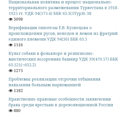
Национальная политика и процесс национально-
территориального размежевания Туркестана в 1918-
1925 гг. УДК 94(575.4) ББК 63.3(5Тур)6-38
3098
Верификация гипотезы Е.В. Кузнецова о
происхождении русов, венедов и лемов из фратрий
единого племени УДК 94(36) ББК 63.5
1516
Культ собаки в фольклоре и религиозно-
мистических воззрениях башкир УДК 39(470.57) ББК
63.521(=632.2)
1275
Проблемы реализации отсрочки отбывания
наказания больным наркоманией
1182
Нравственно-правовые особенности заключения
брака среди крестьян в дореволюционной России
880