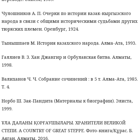
Чулошников А. П. Очерки по истории казак-кыргызского
народа в связи с общими историческими судьбами других
тюркских племен. Оренбург, 1924.
Тынышпаев М. История казахского народа. Алма-Ата, 1993.
Галлиев В. З. Xан Джангир и Орбулакская битва. Алматы,
1998.
Валиханов Ч. Ч. Собрание сочинений : в 5 т. Алма-Ата, 1985.
Т. 4.
Норбо Ш. Зая-Пандита (Материалы к биографии). Элиста,
1999.
ҰЛА ДАЛАНЫҢ ҚОРҒАУШЫЛАРЫ. ХРАНИТЕЛИ ВЕЛИКОЙ
СТЕПИ. A COUNTRY OF GREAT STEPPE. Фото-книга/Құрас. Б.
Аяган. Алматы, 2016.