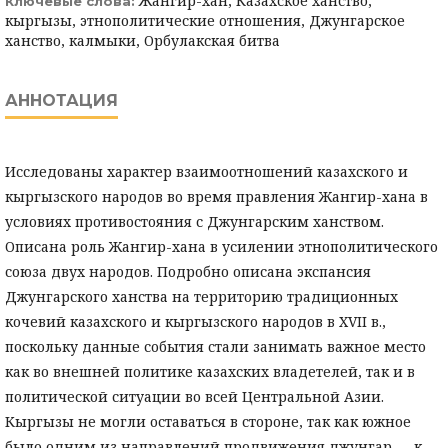
Жангир-хан, Казахское ханство,
Ключевые слова:
кыргызы, этнополитические отношения, Джунгарское
ханство, калмыки, Орбулакская битва
АННОТАЦИЯ
Исследованы характер взаимоотношений казахского и
кыргызского народов во время правления Жангир-хана в
условиях противостояния с Джунгарским ханством.
Описана роль Жангир-хана в усилении этнополитического
союза двух народов. Подробно описана экспансия
Джунгарского ханства на территорию традиционных
кочевий казахского и кыргызского народов в XVII в.,
поскольку данные события стали занимать важное место
как во внешней политике казахских владетелей, так и в
политической ситуации во всей Центральной Азии.
Кыргызы не могли оставаться в стороне, так как южное
было одним из направлений продвижения джунгар — к