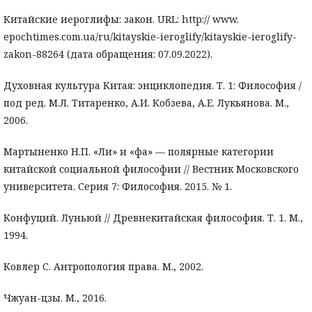
Китайские иероглифы: закон. URL: http:// www.
epochtimes.com.ua/ru/kitayskie-ieroglify/kitayskie-ieroglify-
zakon-88264 (дата обращения: 07.09.2022).
Духовная культура Китая: энциклопедия. Т. 1: Философия /
под ред. М.Л. Титаренко, А.И. Кобзева, А.Е. Лукьянова. М.,
2006.
Мартыненко Н.П. «Ли» и «фа» — полярные категории
китайской социальной философии // Вестник Московского
университета. Серия 7: Философия. 2015. № 1.
Конфуций. Луньюй // Древнекитайская философия. Т. 1. М.,
1994.
Ковлер С. Антропология права. М., 2002.
Чжуан-цзы. М., 2016.