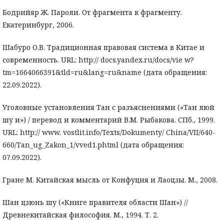
Бодрийяр Ж. Пароли. От фрагмента к фрагменту.
Екатеринбург, 2006.
Шабуро О.В. Традиционная правовая система в Китае и
современность. URL: http:// docs.yandex.ru/docs/vie w?
tm=1664066391&tld=ru&lang=ru&name (дата обращения:
22.09.2022).
Уголовные установления Тан с разъяснениями («Тан люй
шу и») / перевод и комментарий В.М. Рыбакова. СПб., 1999.
URL: http:// www. vostlit.info/Texts/Dokumenty/ China/VII/640-
660/Tan_ug_Zakon_1/vved1.phtml (дата обращения:
07.09.2022).
Гране М. Китайская мысль от Конфуция и Лаоцзы. М., 2008.
Шан цзюнь шу («Книге правителя области Шан») //
Древнекитайская философия. М., 1994. Т. 2.