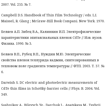
2007. Vol. 253. № 7.
Campbell D.S. Handbook of Thin Film Technology / eds. L.I.
Maissel, R. Glang ; McGraw-Hill Book Compani. New York. 1970.
Беляев А.П. Зибец В.А., Калинкин И.П. Электрофизические
характеристики эпитаксиальных пленок CdTe // Изв. вузов.
Физика. 1990. № 3.
Беляев В.П., Рубец В.П., Нуждин М.Ю. Электрические
свойства пленок теллурида кадмия, синтезированных в
тепловом поле градиента температуры // ФТП. 2003. Т. 37. №
6.
Darwish S. DC electric and photoelectric measurements of
CdTe thin films in Schottky-barrier cells // Phys. B. 2004. Vol.
349.
Soshnikov A., Bilevych Ye., Darchuk L., Apatskaya M., Tsybrii