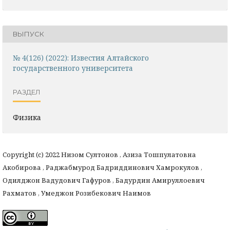
ВЫПУСК
№ 4(126) (2022): Известия Алтайского
государственного университета
РАЗДЕЛ
Физика
Copyright (c) 2022 Низом Султонов , Азиза Тошпулатовна
Акобирова , Раджабмурод Бадриддинович Хамрокулов ,
Одилджон Вадудович Гафуров , Бадурдин Амируллоевич
Рахматов , Умеджон Розибекович Наимов