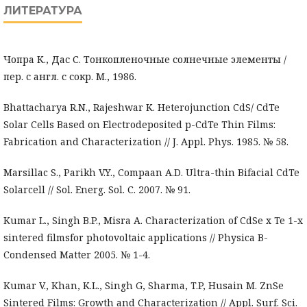
ЛИТЕРАТУРА
Чопра К., Дас С. Тонкопленочные солнечные элементы /
пер. с англ. с сокр. М., 1986.
Bhattacharya R.N., Rajeshwar K. Heterojunction CdS/ CdTe
Solar Cells Based on Electrodeposited p-CdTe Thin Films:
Fabrication and Characterization // J. Appl. Phys. 1985. № 58.
Marsillac S., Parikh V.Y., Compaan A.D. Ultra-thin Bifacial CdTe
Solarcell // Sol. Energ. Sol. C. 2007. № 91.
Kumar L., Singh B.P., Misra A. Characterization of CdSe x Te 1-x
sintered filmsfor photovoltaic applications // Physica B-
Condensed Matter 2005. № 1-4.
Kumar V., Khan, K.L., Singh G, Sharma, T.P, Husain M. ZnSe
Sintered Films: Growth and Characterization // Appl. Surf. Sci.