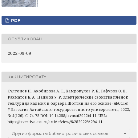
PDF
ОПУБЛИКОВАН
2022-09-09
КАК ЦИТИРОВАТЬ
Султонов Н., Акобирова А. Т., Хамрокулов Р. Б., Гафуров О. В.,
Рахматов Б. А., Наимов У. Р. Электрические свойства пленок
теллурида кадмия и барьера Шоттки на его основе (Al/СdТe)
// Известия Алтайского государственного университета, 2022,
№ 4(126). С. 74-78 DOI: 10.14258/izvasu(2022)4-11. URL:
https://izvestiya.asu.ru/article/view/%282022%294-11.
Другие форматы библиографических ссылок