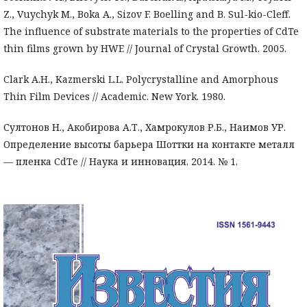
Z., Vuychyk M., Boka A., Sizov F. Boelling and B. Sul-kio-Cleff.
The influence of substrate materials to the properties of CdTe
thin films grown by HWE // Journal of Crystal Growth. 2005.
Clark A.H., Kazmerski L.L. Polycrystalline and Amorphous
Thin Film Devices // Academic. New York. 1980.
Султонов Н., Акобирова А.Т., Хамрокулов Р.Б., Наимов УР.
Определение высоты барьера Шоттки на контакте металл
— пленка СdТe // Наука и инновация. 2014. № 1.