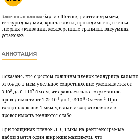
барьер Шоттки, рентгенограмма,
Ключевые слова:
теллурид кадмия, кристаллиты, проводимость, пленка,
энергия активации, межзеренные границы, вакуумная
установка
АННОТАЦИЯ
Показано, что с ростом толщины пленок теллурида кадмия
от 0,4 до 1 мкм удельное сопротивление уменьшается от
8
7
8·10
до 8,1·10
Ом·см, что равносильно возрастанию
-9
-8
-
1
-
1
проводимости от 1,25·10
до 1,23·10
Ом
·см
. При
толщинах выше 1 мкм удельное сопротивление и
проводимость меняются слабо.
При толщинах пленок Д=0,4 мкм на рентгенограмме
наблюдается один широкий максимум, что