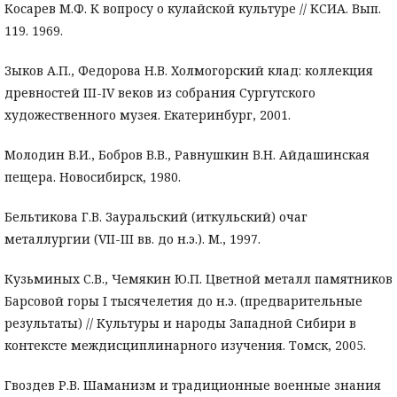
Косарев М.Ф. К вопросу о кулайской культуре // КСИА. Вып.
119. 1969.
Зыков А.П., Федорова Н.В. Холмогорский клад: коллекция
древностей III-IV веков из собрания Сургутского
художественного музея. Екатеринбург, 2001.
Молодин В.И., Бобров В.В., Равнушкин В.Н. Айдашинская
пещера. Новосибирск, 1980.
Бельтикова Г.В. Зауральский (иткульский) очаг
металлургии (VII-III вв. до н.э.). М., 1997.
Кузьминых С.В., Чемякин Ю.П. Цветной металл памятников
Барсовой горы I тысячелетия до н.э. (предварительные
результаты) // Культуры и народы Западной Сибири в
контексте междисциплинарного изучения. Томск, 2005.
Гвоздев Р.В. Шаманизм и традиционные военные знания