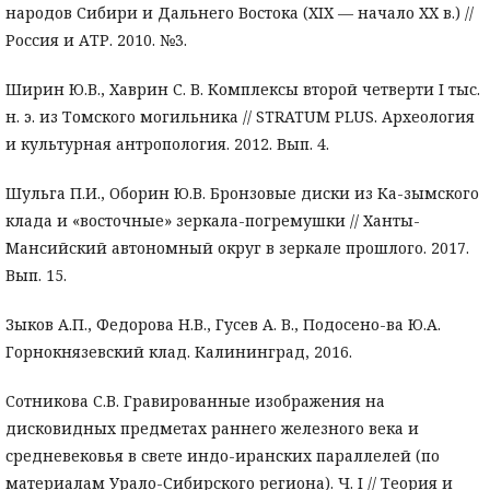
народов Сибири и Дальнего Востока (XIX — начало XX в.) //
Россия и АТР. 2010. №3.
Ширин Ю.В., Хаврин С. В. Комплексы второй четверти I тыс.
н. э. из Томского могильника // STRATUM PLUS. Археология
и культурная антропология. 2012. Вып. 4.
Шульга П.И., Оборин Ю.В. Бронзовые диски из Ка-зымского
клада и «восточные» зеркала-погремушки // Ханты-
Мансийский автономный округ в зеркале прошлого. 2017.
Вып. 15.
Зыков А.П., Федорова Н.В., Гусев А. В., Подосено-ва Ю.А.
Горнокнязевский клад. Калининград, 2016.
Сотникова С.В. Гравированные изображения на
дисковидных предметах раннего железного века и
средневековья в свете индо-иранских параллелей (по
материалам Урало-Сибирского региона). Ч. I // Теория и