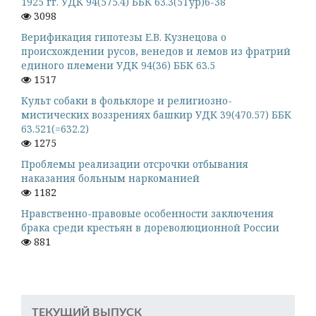
1925 гг. УДК 94(575.4) ББК 63.3(5Тур)6-38
3098
Верификация гипотезы Е.В. Кузнецова о
происхождении русов, венедов и лемов из фратрий
единого племени УДК 94(36) ББК 63.5
1517
Культ собаки в фольклоре и религиозно-
мистических воззрениях башкир УДК 39(470.57) ББК
63.521(=632.2)
1275
Проблемы реализации отсрочки отбывания
наказания больным наркоманией
1182
Нравственно-правовые особенности заключения
брака среди крестьян в дореволюционной России
881
ТЕКУЩИЙ ВЫПУСК