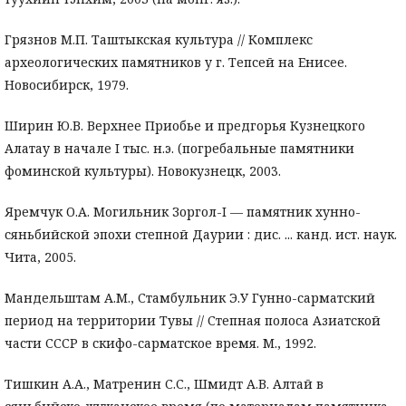
Грязнов М.П. Таштыкская культура // Комплекс
археологических памятников у г. Тепсей на Енисее.
Новосибирск, 1979.
Ширин Ю.В. Верхнее Приобье и предгорья Кузнецкого
Алатау в начале I тыс. н.э. (погребальные памятники
фоминской культуры). Новокузнецк, 2003.
Яремчук О.А. Могильник Зоргол-I — памятник хунно-
сяньбийской эпохи степной Даурии : дис. ... канд. ист. наук.
Чита, 2005.
Мандельштам А.М., Стамбульник Э.У Гунно-сарматский
период на территории Тувы // Степная полоса Азиатской
части СССР в скифо-сарматское время. М., 1992.
Тишкин А.А., Матренин С.С., Шмидт А.В. Алтай в