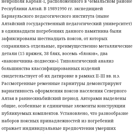
некрополя Карбан-I, расположенного в Чемальском районе
Республики Алтай. В 19891990 гг. экспедицией
Барнаульского педагогического института (ныне
Алтайский государственный педагогический университет)
в одиннадцати погребениях данного памятника были
зафиксированы шестнадцать поясов, от которых
сохранились отдельные, преимущественно металлические
детали (15 пряжек, 38 блях, восемь «блоков», два
«наконечника-подвески»). Типологический анализ
большинства классифицированных изделий
свидетельствует об их датировке в рамках II-III вв. н.э.
Рассмотренные ременные гарнитуры демонстрируют
вариативность оформления поясов населения Северного
Алтая в раннесяньбийский период. Авторами выделены
общие, особенные и единичные элементы конструкции
публикуемых комплектов. Установлено, что разнообразие
наборов поясных принадлежностей из погребений
отражает индивидуальные предпочтения умерших