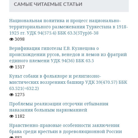
САМЫЕ ЧИТАЕМЫЕ СТАТЬИ
Национальная политика и процесс национально-
территориального размежевания Туркестана в 1918-
1925 гг. УДК 94(575.4) ББК 63.3(5Тур)6-38
3098
Верификация гипотезы Е.В. Кузнецова о
происхождении русов, венедов и лемов из фратрий
единого племени УДК 94(36) ББК 63.5
1517
Культ собаки в фольклоре и религиозно-
мистических воззрениях башкир УДК 39(470.57) ББК
63.521(=632.2)
1275
Проблемы реализации отсрочки отбывания
наказания больным наркоманией
1182
Нравственно-правовые особенности заключения
брака среди крестьян в дореволюционной России
881