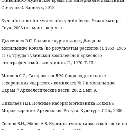
сяньбийско-жужанское время (по материалам памятника
Степушка). Барнаул, 2018.
Худгийн толгойн хуннугийн уеийн булш. Улаанбаатар ;
Сеул, 2003 (на монг., кор. яз.).
Дьяконова В.П. Большие курганы-кладбища на
могильнике Кокэль (по результатам раскопок за 1963, 1965
гг.) // Труды Тувинской комплексной археолого-
этнографической экспедиции. Л., 1970. Т. III.
Миняев С.С., Сахаровская Л.М. Сопроводительные
захоронения «царского» комплекса № 7 в могильнике
Царам // Археологические вести. 2002. Вып. 9.
Николаев Н.Н. Поясные наборы могильника Кокэль //
Мировоззрение. Археология. Ритуал. Культура. СПб., 2000.
Соенов В.И., Эбель А.В. Курганы гунно-сарматской эпохи на