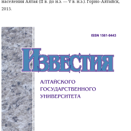
населения Алтая (II в. до н.э. — V в. н.э.). Горно-Алтайск,
2015.