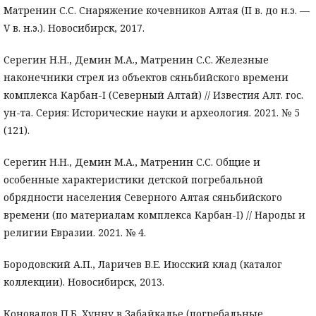
Матренин С.С. Снаряжение кочевников Алтая (II в. до н.э. —
V в. н.э.). Новосибирск, 2017.
Серегин Н.Н., Демин М.А., Матренин С.С. Железные
наконечники стрел из объектов сяньбийского времени
комплекса Карбан-I (Северный Алтай) // Известия Алт. гос.
ун-та. Серия: Исторические науки и археология. 2021. № 5
(121).
Серегин Н.Н., Демин М.А., Матренин С.С. Общие и
особенные характеристики детской погребальной
обрядности населения Северного Алтая сяньбийского
времени (по материалам комплекса Карбан-I) // Народы и
религии Евразии. 2021. № 4.
Бородовский А.П., Ларичев В.Е. Июсский клад (каталог
коллекции). Новосибирск, 2013.
Коновалов П.Б. Хунну в Забайкалье (погребальные