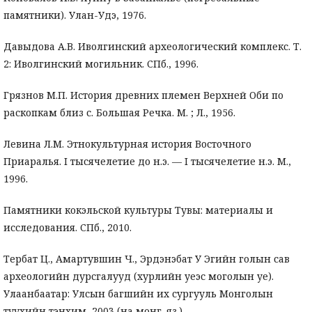
памятники). Улан-Удэ, 1976.
Давыдова А.В. Иволгинский археологический комплекс. Т.
2: Иволгинский могильник. СПб., 1996.
Грязнов М.П. История древних племен Верхней Оби по
раскопкам близ с. Большая Речка. М. ; Л., 1956.
Левина Л.М. Этнокультурная история Восточного
Приаралья. I тысячелетие до н.э. — I тысячелетие н.э. М.,
1996.
Памятники кокэльской культуры Тувы: материалы и
исследования. СПб., 2010.
Тербат Ц., Амартувшин Ч., Эрдэнэбат У Эгийн голын сав
археологийн дурсгалууд (хурлийн уеэс моголын уе).
Улаанбаатар: Улсын багшийн их сургууль Монголын
туухийн тэнхим, 2003 (на монг. яз.).