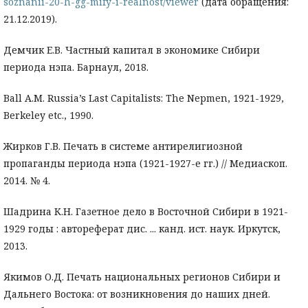
soznanii-20-h-gg-mify-i-realnost/viewer
(дата обращения:
21.12.2019).
Демчик Е.В. Частный капитал в экономике Сибири
периода нэпа. Барнаул, 2018.
Ball A.M. Russia’s Last Capitalists: The Nepmen, 1921-1929,
Berkeley etc., 1990.
Жирков Г.В. Печать в системе антирелигиозной
пропаганды периода нэпа (1921-1927-е гг.) // Медиаскоп.
2014. № 4.
Шадрина К.Н. Газетное дело в Восточной Сибири в 1921-
1929 годы : автореферат дис. ... канд. ист. наук. Иркутск,
2013.
Якимов О.Д. Печать национальных регионов Сибири и
Дальнего Востока: от возникновения до наших дней.