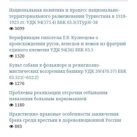
Национальная политика и процесс национально-
территориального размежевания Туркестана в 1918-
1925 гг. УДК 94(575.4) ББК 63.3(5Тур)6-38
3099
Верификация гипотезы Е.В. Кузнецова о
происхождении русов, венедов и лемов из фратрий
единого племени УДК 94(36) ББК 63.5
1520
Культ собаки в фольклоре и религиозно-
мистических воззрениях башкир УДК 39(470.57) ББК
63.521(=632.2)
1276
Проблемы реализации отсрочки отбывания
наказания больным наркоманией
1180
Нравственно-правовые особенности заключения
брака среди крестьян в дореволюционной России
883