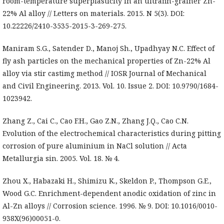
room-temperature superplasticity in an ultrafin-grainer Zn-
22% Al alloy // Letters on materials. 2015. N 5(3). DOI:
10.22226/2410-3535-2015-3-269-275.
Maniram S.G., Satender D., Manoj Sh., Upadhyay N.C. Effect of
fly ash particles on the mechanical properties of Zn-22% Al
alloy via stir castimg method // IOSR Journal of Mechanical
and Civil Engineering. 2013. Vol. 10. Issue 2. DOI: 10.9790/1684-
1023942.
Zhang Z., Cai C., Cao F.H., Gao Z.N., Zhang J.Q., Cao C.N.
Evolution of the electrochemical characteristics during pitting
corrosion of pure aluminium in NaCl solution // Acta
Metallurgia sin. 2005. Vol. 18. № 4.
Zhou X., Habazaki H., Shimizu K., Skeldon P., Thompson G.E.,
Wood G.C. Enrichment-dependent anodic oxidation of zinc in
Al-Zn alloys // Corrosion science. 1996. № 9. DOI: 10.1016/0010-
938X(96)00051-0.