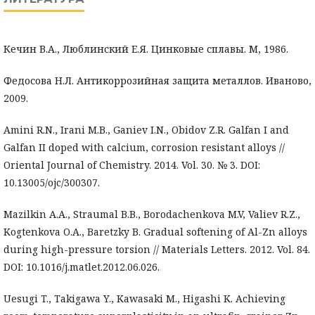
Кечин В.А., Люблинский Е.Я. Цинковые сплавы. М, 1986.
Федосова Н.Л. Антикоррозийная защита металлов. Иваново,
2009.
Amini R.N., Irani M.B., Ganiev I.N., Obidov Z.R. Galfan I and
Galfan II doped with calcium, corrosion resistant alloys //
Oriental Journal оf Chemistry. 2014. Vol. 30. № 3. DOI:
10.13005/ojc/300307.
Mazilkin A.A., Straumal B.B., Borodachenkova M.V, Valiev R.Z.,
Kogtenkova O.A., Baretzky B. Gradual softening of Al-Zn alloys
during high-pressure torsion // Materials Letters. 2012. Vol. 84.
DOI: 10.1016/j.matlet.2012.06.026.
Uesugi T., Takigawa Y., Kawasaki M., Higashi K. Achieving