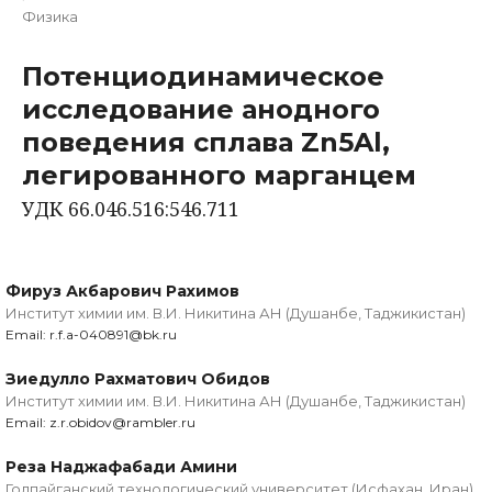
Физика
Потенциодинамическое
исследование анодного
поведения сплава Zn5Al,
легированного марганцем
УДК 66.046.516:546.711
Фируз Акбарович Рахимов
Институт химии им. В.И. Никитина АН (Душанбе, Таджикистан)
Email: r.f.a-040891@bk.ru
Зиедулло Рахматович Обидов
Институт химии им. В.И. Никитина АН (Душанбе, Таджикистан)
Email: z.r.obidov@rambler.ru
Реза Наджафабади Амини
Голпайганский технологический университет (Исфахан, Иран)