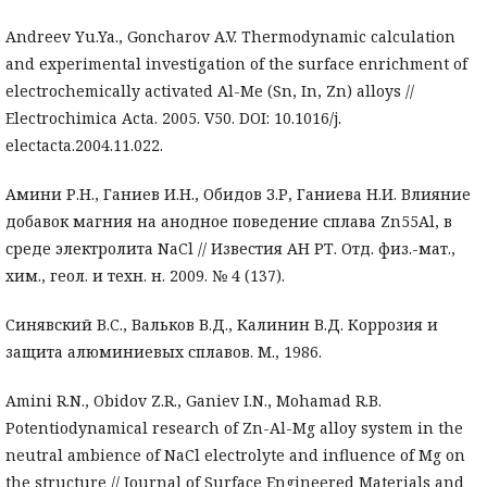
Andreev Yu.Ya., Goncharov A.V. Thermodynamic calculation
and experimental investigation of the surface enrichment of
electrochemically activated Al-Me (Sn, In, Zn) alloys //
Electrochimica Acta. 2005. V50. DOI: 10.1016/j.
electacta.2004.11.022.
Амини Р.Н., Ганиев И.Н., Обидов З.Р, Ганиева Н.И. Влияние
добавок магния на анодное поведение сплава Zn55Al, в
среде электролита NaCl // Известия АН РТ. Отд. физ.-мат.,
хим., геол. и техн. н. 2009. № 4 (137).
Синявский B.C., Вальков В.Д., Калинин В.Д. Коррозия и
защита алюминиевых сплавов. М., 1986.
Amini R.N., Obidov Z.R., Ganiev I.N., Mohamad R.B.
Potentiodynamical research of Zn-Al-Mg alloy system in the
neutral ambience of NaCl electrolyte and influence of Mg on
the structure // Journal of Surface Engineered Materials and