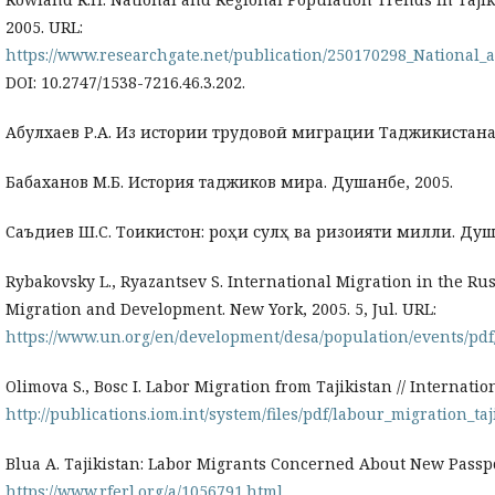
2005. URL:
https://www.researchgate.net/publication/250170298_National
DOI: 10.2747/1538-7216.46.3.202.
Абулхаев Р.А. Из истории трудовой миграции Таджикистана 
Бабаханов М.Б. История таджиков мира. Душанбе, 2005.
Саъдиев Ш.С. Тоҷикистон: роҳи сулҳ ва ризоияти милли. Душ
Rybakovsky L., Ryazantsev S. International Migration in the Ru
Migration and Development. New York, 2005. 5, Jul. URL:
https://www.un.org/en/development/desa/population/events/pdf
Olimova S., Bosc I. Labor Migration from Tajikistan // Internati
http://publications.iom.int/system/files/pdf/labour_migration_taj
Blua A. Tajikistan: Labor Migrants Concerned About New Passpor
https://www.rferl.org/a/1056791.html
.