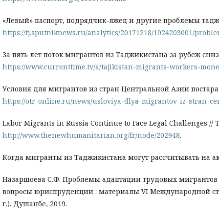
«Левый» паспорт, подрядчик-лжец и другие проблемы таджикс
https://tj.sputniknews.ru/analytics/20171218/1024203001/pro
За пять лет поток мигрантов из Таджикистана за рубеж снизи
https://www.currenttime.tv/a/tajikistan-migrants-workers-mon
Условия для мигрантов из стран Центральной Азии постарают
https://otr-online.ru/news/usloviya-dlya-migrantov-iz-stran-c
Labor Migrants in Russia Continue to Face Legal Challenges //
http://www.thenewhumanitarian.org/fr/node/202948
.
Когда мигранты из Таджикистана могут рассчитывать на амнис
Назаршоева С.Ф. Проблемы адаптации трудовых мигрантов 
вопросы юриспруденции : материалы VI Международной ст
г.). Душанбе, 2019.