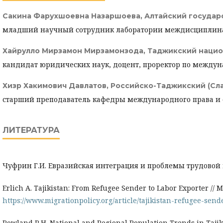
Сакина Фарухшоевна Назаршоева,
Алтайский государ
младший научный сотрудник лаборатории междисциплинар
Хайрулло Мирзамон Мирзамонзода,
Таджикский нацио
кандидат юридических наук, доцент, проректор по межд
Хизр Хакимович Давлатов,
Российско-Таджикский (Сла
старший преподаватель кафедры международного права и 
ЛИТЕРАТУРА
Чуфрин Г.И. Евразийская интеграция и проблемы трудовой м
Erlich A. Tajikistan: From Refugee Sender to Labor Exporter // Mig
https://www.migrationpolicy.org/article/tajikistan-refugee-send
Rowland R.H. National and Regional Population Trends in Tajik