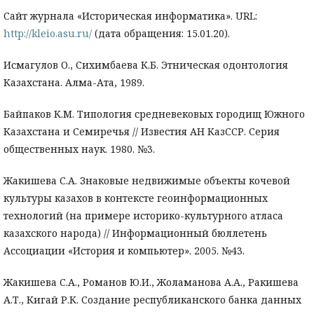
Сайт журнала «Историческая информатика». URL:
http://kleio.asu.ru/
(дата обращения: 15.01.20).
Исмагулов О., Сихимбаева К.Б. Этническая одонтология
Казахстана. Алма-Ата, 1989.
Байпаков К.М. Типология средневековых городищ Южного
Казахстана и Семиречья // Известия АН КазССР. Серия
общественных наук. 1980. №3.
Жакишева С.А. Знаковые недвижимые объекты кочевой
культуры казахов в контексте геоинформационных
технологий (на примере историко-культурного атласа
казахского народа) // Информационный бюллетень
Ассоциации «История и компьютер». 2005. №43.
Жакишева С.А., Романов Ю.И., Жоламанова А.А., Ракишева
А.Т., Кигай Р.К. Создание республиканского банка данных