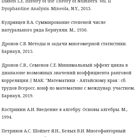
Dikson L.E. History of the Theory of Numbers. Vol. II
Dyophantine Analysis. Mineola, N.Y., 2013.
Кудрявцев В.А. Суммирование степеней числе
натурального ряда Бернулли. М., 1936.
Дронов С.В. Методы и задачи многомерной статистики.
Барнаул, 2015.
Дронов С.В., Семенов С.Е. Минимальный эффект цикла в
диапазоне возможных значений коэффициента ранговой
корреляции // МАК: "Математики - Алтайскому края : сб.
трудов Всеросс. конф по математике с междунар. участием.
Барнаул, 2019.
Кострикин А.И. Введение в алгебру. Основы алгебры. М.,
1994.
Петриков А.С. Шойхет Я.Н., Белых В.И. Многофакторный