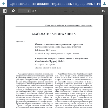
Сравнительный анализ итерационных процессов вычисления равновесий в моделях олигополии