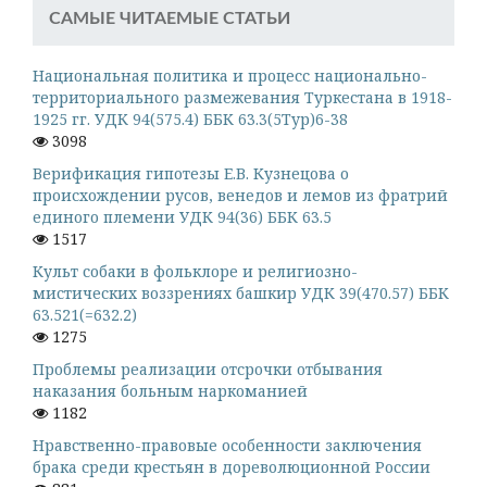
САМЫЕ ЧИТАЕМЫЕ СТАТЬИ
Национальная политика и процесс национально-
территориального размежевания Туркестана в 1918-
1925 гг. УДК 94(575.4) ББК 63.3(5Тур)6-38
3098
Верификация гипотезы Е.В. Кузнецова о
происхождении русов, венедов и лемов из фратрий
единого племени УДК 94(36) ББК 63.5
1517
Культ собаки в фольклоре и религиозно-
мистических воззрениях башкир УДК 39(470.57) ББК
63.521(=632.2)
1275
Проблемы реализации отсрочки отбывания
наказания больным наркоманией
1182
Нравственно-правовые особенности заключения
брака среди крестьян в дореволюционной России