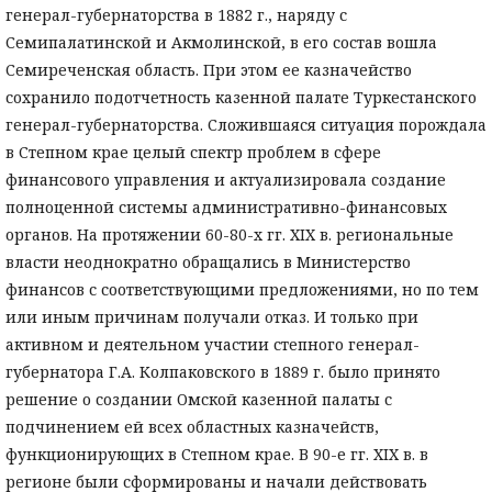
генерал-губернаторства в 1882 г., наряду с
Семипалатинской и Акмолинской, в его состав вошла
Семиреченская область. При этом ее казначейство
сохранило подотчетность казенной палате Туркестанского
генерал-губернаторства. Сложившаяся ситуация порождала
в Степном крае целый спектр проблем в сфере
финансового управления и актуализировала создание
полноценной системы административно-финансовых
органов. На протяжении 60-80-х гг. XIX в. региональные
власти неоднократно обращались в Министерство
финансов с соответствующими предложениями, но по тем
или иным причинам получали отказ. И только при
активном и деятельном участии степного генерал-
губернатора Г.А. Колпаковского в 1889 г. было принято
решение о создании Омской казенной палаты с
подчинением ей всех областных казначейств,
функционирующих в Степном крае. В 90-е гг. XIX в. в
регионе были сформированы и начали действовать