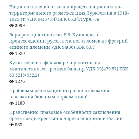
Национальная политика и процесс национально-
территориального размежевания Туркестана в 1918-
1925 гг. УДК 94(575.4) ББК 63.3(5Тур)6-38
3099
Верификация гипотезы Е.В. Кузнецова о
происхождении русов, венедов и лемов из фратрий
единого племени УДК 94(36) ББК 63.5
1520
Культ собаки в фольклоре и религиозно-
мистических воззрениях башкир УДК 39(470.57) ББК
63.521(=632.2)
1276
Проблемы реализации отсрочки отбывания
наказания больным наркоманией
1180
Нравственно-правовые особенности заключения
брака среди крестьян в дореволюционной России
883