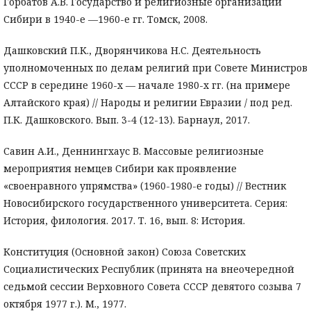
Горбатов А.В. Государство и религиозные организации
Сибири в 1940-е —1960-е гг. Томск, 2008.
Дашковский П.К., Дворянчикова Н.С. Деятельность
уполномоченных по делам религий при Совете Министров
СССР в середине 1960-х — начале 1980-х гг. (на примере
Алтайского края) // Народы и религии Евразии / под ред.
П.К. Дашковского. Вып. 3-4 (12-13). Барнаул, 2017.
Савин А.И., Деннингхаус В. Массовые религиозные
мероприятия немцев Сибири как проявление
«своенравного упрямства» (1960-1980-е годы) // Вестник
Новосибирского государственного университета. Серия:
История, филология. 2017. Т. 16, вып. 8: История.
Конституция (Основной закон) Союза Советских
Социалистических Республик (принята на внеочередной
седьмой сессии Верховного Совета СССР девятого созыва 7
октября 1977 г.). М., 1977.