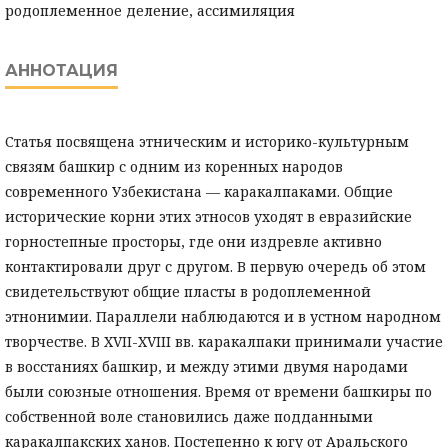
родоплеменное деление, ассимиляция
АННОТАЦИЯ
Статья посвящена этническим и историко-культурным
связям башкир с одним из коренных народов
современного Узбекистана — каракалпаками. Общие
исторические корни этих этносов уходят в евразийские
горностепные просторы, где они издревле активно
контактировали друг с другом. В первую очередь об этом
свидетельствуют общие пласты в родоплеменной
этнонимии. Параллели наблюдаются и в устном народном
творчестве. В XVII-XVIII вв. каракалпаки принимали участие
в восстаниях башкир, и между этими двумя народами
были союзные отношения. Время от времени башкиры по
собственной воле становились даже подданными
каракалпакских ханов. Постепенно к югу от Аральского