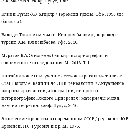
сак, массагет, скиф. Нукус, 1986.
Вәлиди Туған Ә.Ә. Хәтирәләр / Төрөксәнән тәржемә. Өфө ,1996 (на
башк. яз.).
Валиди Тоган Ахметзаки. История башкир / перевод с
турецк. А.М. Юлдашбаева. Уфа, 2010.
Муратов Б.А. Этногенез башкир: историография и
современные исследования. М., 2013. Т. I.
Шигабдинов Р.Н. Изучение естеков Каракалпакстана: от
Oral History А. Валиди до ДНК-генеалогии // Актуальные
вопросы археологии, этнографии, истории и
историографии Южного Приаралья : материалы Межд.
научно-теоретич. конф. Нукус, 2016.
Этнические процессы в современном СССР / ред. колл.: Ю.В.
Бромлей, И.С. Гуревич и др. М., 1975.