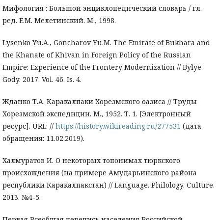
Мифология : Большой энциклопедический словарь / гл.
ред. Е.М. Мелетинский. М., 1998.
Lysenko Yu.A., Goncharov Yu.M. The Emirate of Bukhara and
the Khanate of Khivan in Foreign Policy of the Russian
Empire: Experience of the Frontery Modernization // Bylye
Gody. 2017. Vol. 46. Is. 4.
Жданко Т.А. Каракалпаки Хорезмского оазиса // Труды
Хорезмской экспедиции. М., 1952. Т. 1. [Электронный
ресурс]. URL: //
https://history.wikireading.ru/277531
(дата
обращения: 11.02.2019).
Халмуратов И. О некоторых топонимах тюркского
происхождения (на примере Амударьинского района
республики Каракалпакстан) // Language. Philology. Culture.
2013. №4-5.
Первая Всеобщая перепись населения Российской