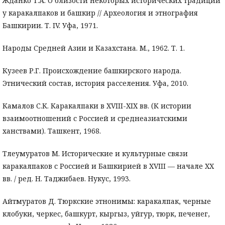
Жданко Т.А. О близости некоторых исторических традиций
у каракалпаков и башкир // Археология и этнография
Башкирии. Т. IV. Уфа, 1971.
Народы Средней Азии и Казахстана. М., 1962. Т. 1.
Кузеев Р.Г. Происхождение башкирского народа.
Этнический состав, история расселения. Уфа, 2010.
Камалов С.К. Каракалпаки в XVIII-XIX вв. (К истории
взаимоотношений с Россией и среднеазиатскими
ханствами). Ташкент, 1968.
Тлеумуратов М. Исторические и культурные связи
каракалпаков с Россией и Башкирией в XVIII — начале XX
вв. / ред. Н. Таджибаев. Нукус, 1993.
Айтмуратов Д. Тюркские этнонимы: каракалпак, черные
клобуки, черкес, башкурт, кыргыз, уйгур, тюрк, печенег,