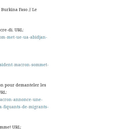
 Burkina Faso // Le
re-di. URL:
-som-met-ue-ua-abidjan-
esident-macron-sommet-
n pour demanteler les
URL:
-macron-annonce-une-
a-fiquants-de-migrants-
amme! URL: