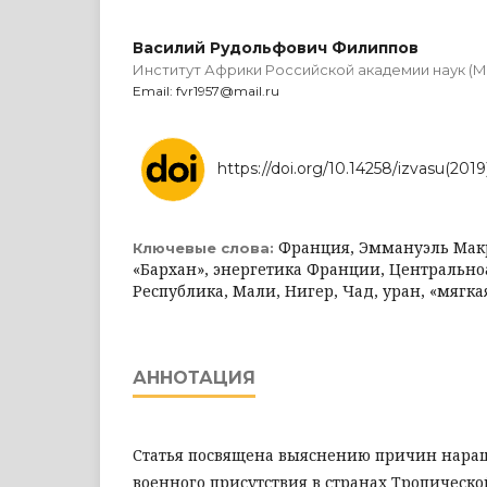
Василий Рудольфович Филиппов
Институт Африки Российской академии наук (М
Email: fvr1957@mail.ru
https://doi.org/10.14258/izvasu(2019
Франция, Эммануэль Мак
Ключевые слова:
«Бархан», энергетика Франции, Центральн
Республика, Мали, Нигер, Чад, уран, «мягка
АННОТАЦИЯ
Статья посвящена выяснению причин нар
военного присутствия в странах Тропическ