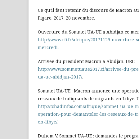
Ce qu'il faut retenir du discours de Macron au
Figaro. 2017. 28 novembre.
Ouverture du Sommet UA-UE a Abidjan ce merc
http://www.rfi.fr/afrique/20171129-ouverture
mercredi
.
Arrivee du president Macron a Abidjan. URL:
http://www.sommetuaue2017.ci/arrivee-du-pr
ua-ue-abidjan-2017/
.
Sommet UA-UE : Macron annonce une operatio
reseaux de trafiquants de migrants en Libye. 
http://tchadinfos.com/afrique/sommet-ua-ue
operation-pour-demanteler-les-reseaux-de-tr
en-libye/
.
Duhem V. Sommet UA-UE : demandez le progr