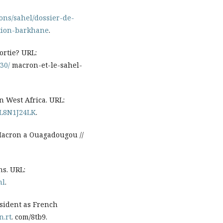
ions/sahel/dossier-de-
tion-barkhane
.
ortie? URL:
30/
macron-et-le-sahel-
n West Africa. URL:
AFL8N1J24LK
.
Macron a Ouagadougou //
ns. URL:
ml
.
esident as French
n.rt
. com/8tb9.