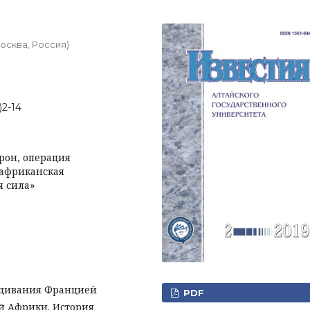
осква, Россия)
)2-14
рон, операция
оафриканская
я сила»
ащивания Францией
PDF
ой Африки. История