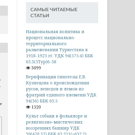
САМЫЕ ЧИТАЕМЫЕ
СТАТЬИ
Национальная политика и
процесс национально-
территориального
размежевания Туркестана в
1918-1925 гг. УДК 94(575.4) ББК
63.3(5Тур)6-38
3099
Верификация гипотезы Е.В.
о
Кузнецова о происхождении
.
русов, венедов и лемов из
фратрий единого племени УДК
94(36) ББК 63.5
ew
1520
Культ собаки в фольклоре и
религиозно-мистических
воззрениях башкир УДК
39(470.57) ББК 63.521(=632.2)