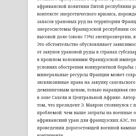
африканской политики Пятой республики р
контексте энергетического кризиса, порож
запасов урановых руд на территории Фран
энергосистемы Французской республики сос
высокой доле (около 75%) электроэнергии, 
Это обстоятельство обусловливает зависим
от закупок урановой руды в странах субса
в прошлом колониями Французской империи
условиях обострения конкурентной борьбы 
минеральные ресурсы Франция может сохр
эксклюзивные права на закупку сахельского
демпинговым ценам, только наращивая сво
в зоне Сахеля и Центральной Африке. Автор
том, что президент Э. Макрон столкнулся с
проблемой: чем выше затраты на военные 
африканский уран для французских АЭС, т
проведении дорогостоящей военной кампа
континенте.