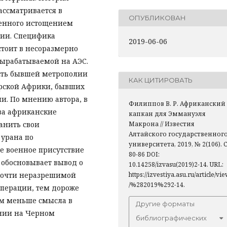
ассматривается в
ОПУБЛИКОВАН
денного истощением
ции. Специфика
2019-06-06
тоит в несоразмерно
вырабатываемой на АЭС.
ость бывшей метрополии
КАК ЦИТИРОВАТЬ
харской Африки, бывших
. По мнению автора, в
Филиппов В. Р. Африканский
за африканские
капкан для Эммануэля
анить свои
Макрона // Известия
Алтайского государственног
 урана по
университета, 2019, № 2(106). С
е военное присутствие
80-86 DOI:
 обосновывает вывод о
10.14258/izvasu(2019)2-14. URL:
 почти неразрешимой
https://izvestiya.asu.ru/article/vi
/%282019%292-14.
операции, тем дороже
ем меньше смысла в
Другие форматы
нии на Черном
библиографических