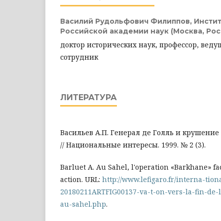
Василий Рудольфович Филиппов,
Инсти
Российской академии наук (Москва, Рос
доктор исторических наук, профессор, вед
сотрудник
ЛИТЕРАТУРА
Васильев А.П. Генерал де Голль и крушени
// Национальные интересы. 1999. № 2 (3).
Barluet A. Au Sahel, l'operation «Barkhane» fa
action. URL:
http://www.lefigaro.fr/interna-tion
20180211ARTFIG00137-va-t-on-vers-la-fin-de-
au-sahel.php
.