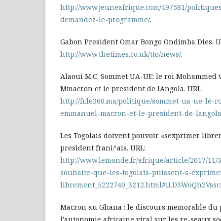
http://www.jeuneafrique.com/497581/politiqu
demandez-le-programme/
.
Gabon President Omar Bongo Ondimba Dies. U
http://www.thetimes.co.uk/tto/news/
.
Alaoui M.C. Sommet UA-UE: le roi Mohammed 
Mmacron et le president de lAngola. URL:
http://fr.le360.ma/politique/sommet-ua-ue-le-
emmanuel-macron-et-le-president-de-langol
Les Togolais doivent pouvoir «sexprimer libre
president frani^ais. URL:
http://www.lemonde.fr/afrique/article/2017/1
souhaite-que-les-togolais-puissent-s-exprime
librement_5222740_3212.html#iLD3WoQh2Vssc
Macron au Ghana : le discours memorable du 
l'autonomie africaine viral sur les re-seaux soc