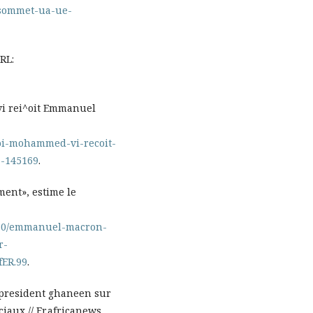
esommet-ua-ue-
RL:
vi rei^oit Emmanuel
roi-mohammed-vi-recoit-
a-145169
.
ment», estime le
1/30/emmanuel-macron-
r-
fER.99
.
president ghaneen sur
iaux // Fr.africanews.