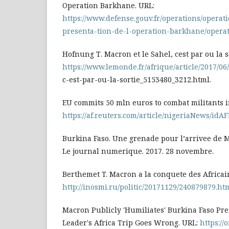
Operation Barkhane. URL:
https://www.defense.gouv.fr/operations/operat
presenta-tion-de-l-operation-barkhane/opera
Hofnung Т. Macron et le Sahel, cest par ou la s
https://www.lemonde.fr/afrique/article/2017/06/
c-est-par-ou-la-sortie_5153480_3212.html.
EU commits 50 mln euros to combat militants i
https://af.reuters.com/article/nigeriaNews/id
Burkina Faso. Une grenade pour l’arrivee de 
Le journal numerique. 2017. 28 novembre.
Berthemet T. Macron a la conquete des Africai
http://inosmi.ru/politic/20171129/240879879.ht
Macron Publicly 'Humiliates' Burkina Faso Pr
Leader's Africa Trip Goes Wrong. URL:
https://o