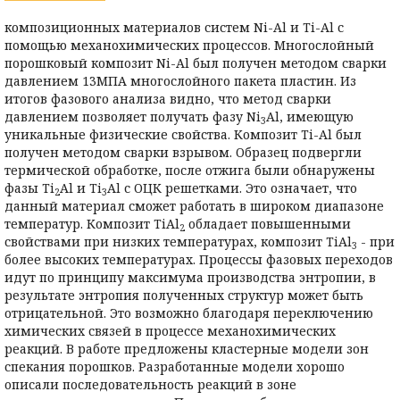
композиционных материалов систем Ni-Al и Ti-Al с
помощью механохимических процессов. Многослойный
порошковый композит Ni-Al был получен методом сварки
давлением 13МПА многослойного пакета пластин. Из
итогов фазового анализа видно, что метод сварки
давлением позволяет получать фазу Ni
Al, имеющую
3
уникальные физические свойства. Композит Ti-Al был
получен методом сварки взрывом. Образец подвергли
термической обработке, после отжига были обнаружены
фазы Ti
Al и Ti
Al с ОЦК решетками. Это означает, что
2
3
данный материал сможет работать в широком диапазоне
температур. Композит TiAl
обладает повышенными
2
свойствами при низких температурах, композит TiAl
- при
3
более высоких температурах. Процессы фазовых переходов
идут по принципу максимума производства энтропии, в
результате энтропия полученных структур может быть
отрицательной. Это возможно благодаря переключению
химических связей в процессе механохимических
реакций. В работе предложены кластерные модели зон
спекания порошков. Разработанные модели хорошо
описали последовательность реакций в зоне