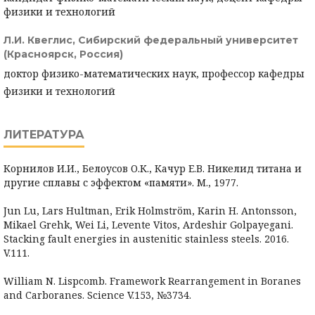
физики и технологий
Л.И. Квеглис,
Сибирский федеральный университет
(Красноярск, Россия)
доктор физико-математических наук, профессор кафедры
физики и технологий
ЛИТЕРАТУРА
Корнилов И.И., Белоусов О.К., Качур Е.В. Никелид титана и
другие сплавы с эффектом «памяти». М., 1977.
Jun Lu, Lars Hultman, Erik Holmström, Karin H. Antonsson,
Mikael Grehk, Wei Li, Levente Vitos, Ardeshir Golpayegani.
Stacking fault energies in austenitic stainless steels. 2016.
V.111.
William N. Lispcomb. Framework Rearrangement in Boranes
and Carboranes. Science V.153, №3734.