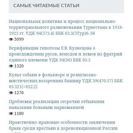
САМЫЕ ЧИТАЕМЫЕ СТАТЬИ
Национальная политика и процесс национально-
территориального размежевания Туркестана в 1918-
1925 гг. УДК 94(575.4) ББК 63.3(5Тур)6-38
3099
Верификация гипотезы Е.В. Кузнецова о
происхождении русов, венедов и лемов из фратрий
единого племени УДК 94(36) ББК 63.5
1520
Культ собаки в фольклоре и религиозно-
мистических воззрениях башкир УДК 39(470.57) ББК
63.521(=632.2)
1276
Проблемы реализации отсрочки отбывания
наказания больным наркоманией
1180
Нравственно-правовые особенности заключения
брака среди крестьян в дореволюционной России